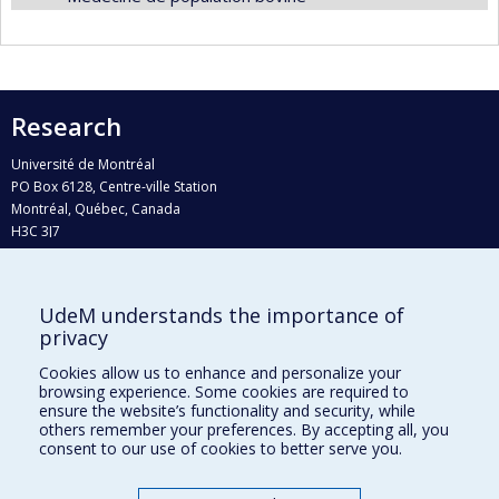
Research
Université de Montréal
PO Box 6128, Centre-ville Station
Montréal, Québec, Canada
H3C 3J7
Phone : 514 343-6111, #38492
E-mail :
recherche@umontreal.ca
UdeM understands the importance of
Who does what?
privacy
Find us
Cookies allow us to enhance and personalize your
browsing experience. Some cookies are required to
Site map
ensure the website’s functionality and security, while
others remember your preferences. By accepting all, you
Accessibility
consent to our use of cookies to better serve you.