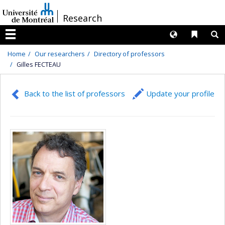
Passer
/
Research
au
contenu
Langues
Liens 
R
Menu
Home
Our researchers
Directory of professors
Gilles FECTEAU
Back to the list of professors
Update your profile