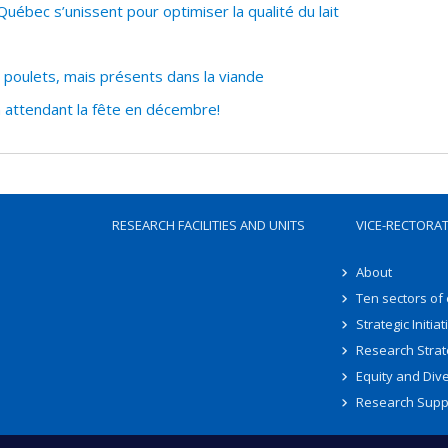
ébec s’unissent pour optimiser la qualité du lait
oulets, mais présents dans la viande
 attendant la fête en décembre!
RESEARCH FACILITIES AND UNITS
VICE-RECTORA
About
Ten sectors of
Strategic Initiat
Research Strat
Equity and Dive
Research Supp