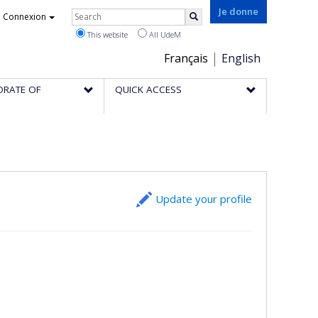
Rechercher
Je donne
Connexion
Search
This website
All UdeM
Choix
Français
English
de
ORATE OF
QUICK ACCESS
la
langue
Update your profile