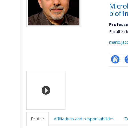
Microb
biofil
Professe
Faculté d
mario.ja
Researc
P
Media
p
(
Profile
Affiliations and responsabilities
T