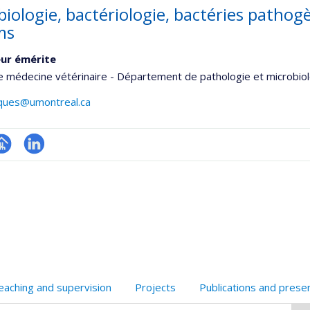
iologie, bactériologie, bactéries pathogè
ms
ur émérite
e médecine vétérinaire - Département de pathologie et microbio
cques@umontreal.ca
hGate
age
LinkedIn
rofessionnelle
faculté,département,école)
eaching and supervision
Projects
Publications and prese