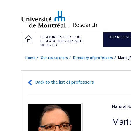
Passer
au
contenu
/
Research
Navigation
HOME
RESOURCES FOR OUR
OUR RESEAR
principale
RESEARCHERS (FRENCH
WEBSITE)
Home
Our researchers
Directory of professors
Mario 
Back to the list of professors
Natural S
Mari