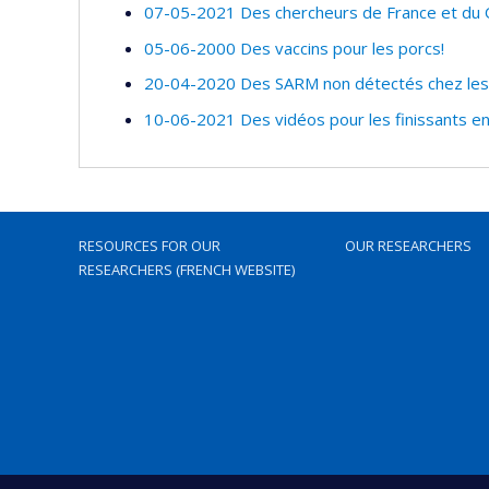
07-05-2021 Des chercheurs de France et du Qu
05-06-2000 Des vaccins pour les porcs!
20-04-2020 Des SARM non détectés chez les p
10-06-2021 Des vidéos pour les finissants en
RESOURCES FOR OUR
OUR RESEARCHERS
RESEARCHERS (FRENCH WEBSITE)