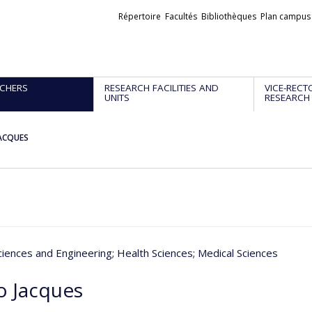
Liens
Répertoire
Facultés
Bibliothèques
Plan campus
externes
CHERS
RESEARCH FACILITIES AND
VICE-RECT
UNITS
RESEARCH
JACQUES
ciences and Engineering
; Health Sciences
; Medical Sciences
o Jacques