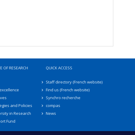
TE OF RESEARCH
QUICK ACCESS
Staff directory (French website)
 excellence
Find us (French website)
ives
Synchro recherche
egies and Policies
compas
rsity in Research
News
ort Fund