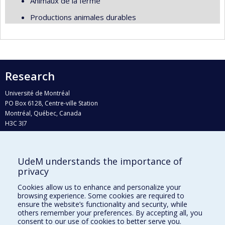
Animaux de la ferme
Productions animales durables
Research
Université de Montréal
PO Box 6128, Centre-ville Station
Montréal, Québec, Canada
H3C 3J7
Phone : 514 343-6111, #38492
E-mail :
recherche@umontreal.ca
UdeM understands the importance of
Who does what?
privacy
Find us
Cookies allow us to enhance and personalize your
browsing experience. Some cookies are required to
Site map
ensure the website’s functionality and security, while
others remember your preferences. By accepting all, you
Accessibility
consent to our use of cookies to better serve you.