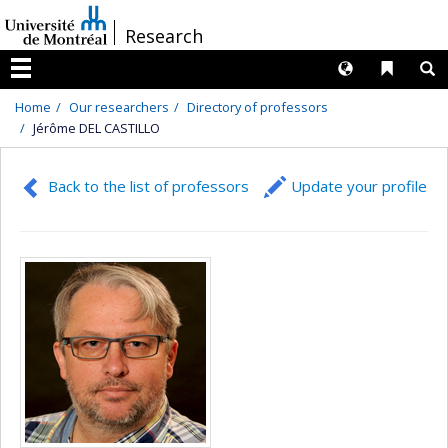
Passer
/
Research
au
contenu
Langues
Liens 
R
Menu
Home
Our researchers
Directory of professors
Jérôme DEL CASTILLO
Back to the list of professors
Update your profile