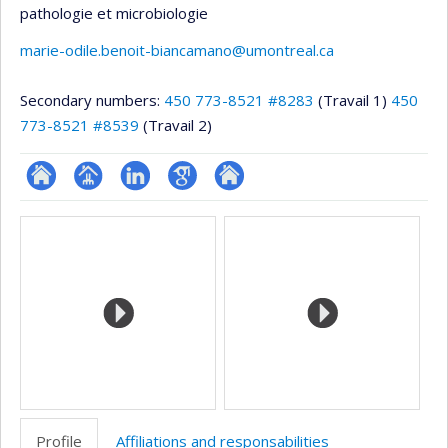
pathologie et microbiologie
marie-odile.benoit-biancamano@umontreal.ca
Secondary numbers:
450 773-8521 #8283
(Travail 1)
450
773-8521 #8539
(Travail 2)
ResearchGate
Page
LinkedIn
Google
Autre
Media
professionnelle
Scholar
site
(faculté,département,école)
web
Profile
Affiliations and responsabilities