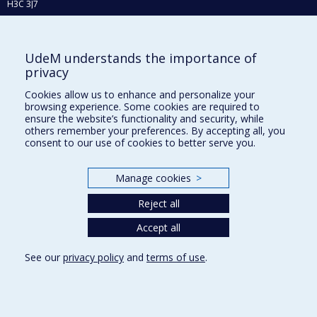
H3C 3J7
Phone : 514 343-6111, #38492
E-mail :
recherche@umontreal.ca
UdeM understands the importance of
Who does what?
privacy
Find us
Cookies allow us to enhance and personalize your
browsing experience. Some cookies are required to
Site map
ensure the website’s functionality and security, while
others remember your preferences. By accepting all, you
Accessibility
consent to our use of cookies to better serve you.
Manage cookies
>
Reject all
Accept all
See our
privacy policy
and
terms of use
.
Privacy
Terms of use
Cookie Settings