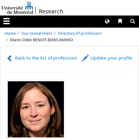
Passer
/
Research
au
contenu
Langues
Liens 
R
Menu
Home
Our researchers
Directory of professors
Marie-Odile BENOIT-BIANCAMANO
Back to the list of professors
Update your profile