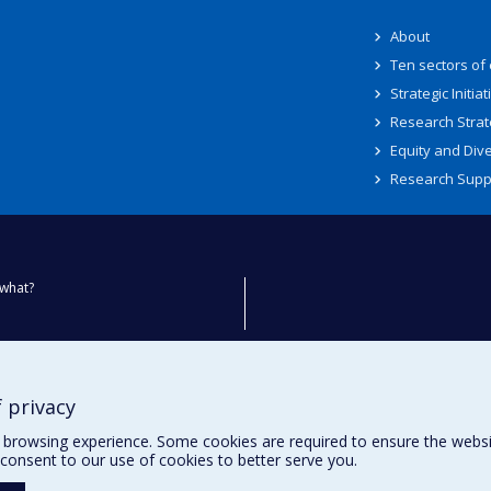
About
Ten sectors of
Strategic Initiat
Research Strat
Equity and Dive
Research Supp
what?
ty
 privacy
browsing experience. Some cookies are required to ensure the website’
consent to our use of cookies to better serve you.