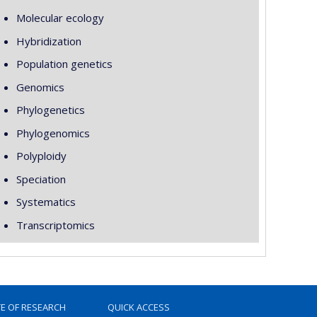
Molecular ecology
Hybridization
Population genetics
Genomics
Phylogenetics
Phylogenomics
Polyploidy
Speciation
Systematics
Transcriptomics
TE OF RESEARCH
QUICK ACCESS