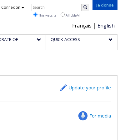
Rechercher
Je donne
Connexion
Search
This website
All UdeM
Choix
Français
English
de
ORATE OF
QUICK ACCESS
la
langue
Update your profile
For media