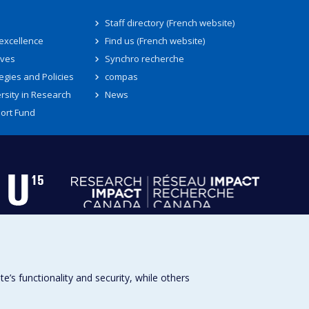
Staff directory (French website)
 excellence
Find us (French website)
ives
Synchro recherche
egies and Policies
compas
rsity in Research
News
ort Fund
s functionality and security, while others