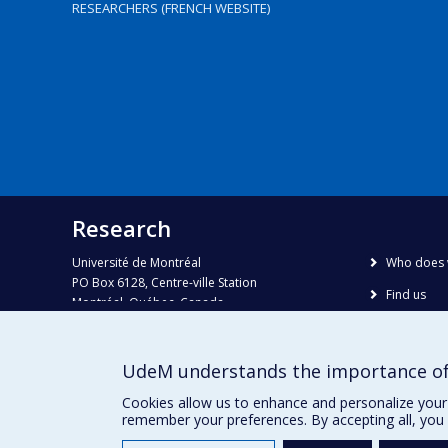
RESEARCHERS (FRENCH WEBSITE)
Research
Université de Montréal
Who does 
PO Box 6128, Centre-ville Station
Find us
Montréal, Québec, Canada
H3C 3J7
Site map
Accessibili
Phone : 514 343-6111, #38492
UdeM understands the importance of
E-mail :
recherche@umontreal.ca
Cookies allow us to enhance and personalize your 
remember your preferences. By accepting all, you 