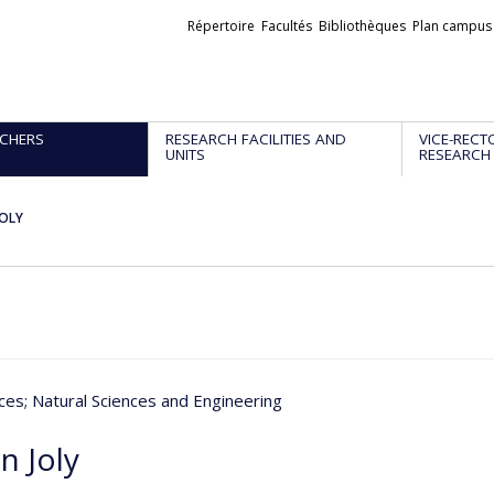
Liens
Répertoire
Facultés
Bibliothèques
Plan campus
externes
CHERS
RESEARCH FACILITIES AND
VICE-RECT
UNITS
RESEARCH
JOLY
nces
; Natural Sciences and Engineering
n Joly