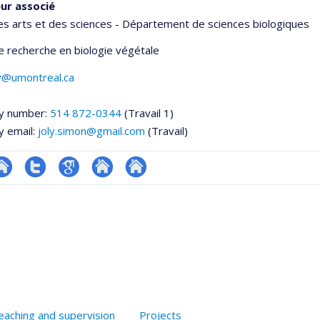
ur associé
es arts et des sciences - Département de sciences biologiques
de recherche en biologie végétale
ly@umontreal.ca
y number:
514 872-0344
(Travail 1)
y email:
joly.simon@gmail.com
(Travail)
te
Compte
Google
Autre
Autre
onnelle
eb
Twitter
Scholar
site
site
,département,école)
e
web
web
unité
e
echerche
eaching and supervision
Projects