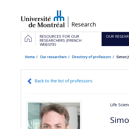
Passer
au
contenu
/
Research
Navigation
HOME
RESOURCES FOR OUR
OUR RESEAR
principale
RESEARCHERS (FRENCH
WEBSITE)
Home
Our researchers
Directory of professors
Simon 
Back to the list of professors
Life Scie
Simo