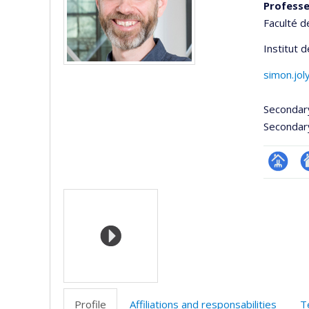
Professe
Faculté d
Institut 
simon.jo
Secondar
Secondar
Page
Si
Media
professi
w
(faculté
d
l’
d
r
Profile
Affiliations and responsabilities
T