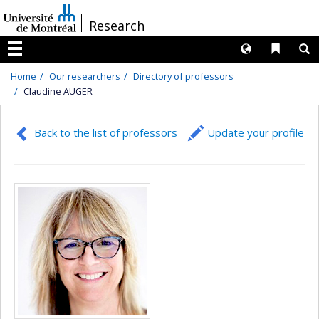
Passer
/
Research
au
contenu
Langues
Liens 
R
Menu
Home
Our researchers
Directory of professors
Claudine AUGER
Back to the list of professors
Update your profile