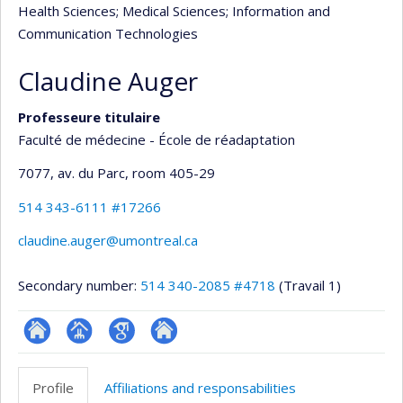
Health Sciences
; Medical Sciences
; Information and
Communication Technologies
Claudine Auger
Professeure titulaire
Faculté de médecine - École de réadaptation
7077, av. du Parc
, room 405-29
514 343-6111 #17266
claudine.auger@umontreal.ca
Secondary number:
514 340-2085 #4718
(Travail 1)
ResearchGate
Page
Google
Autre
professionnelle
Scholar
site
Profile
Affiliations and responsabilities
(faculté,département,école)
web