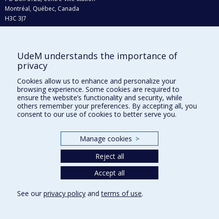
Montréal, Québec, Canada
H3C 3J7
Phone : 514 343-6111, #38492
E-mail :
recherche@umontreal.ca
UdeM understands the importance of
Who does what?
privacy
Find us
Cookies allow us to enhance and personalize your
browsing experience. Some cookies are required to
Site map
ensure the website’s functionality and security, while
others remember your preferences. By accepting all, you
Accessibility
consent to our use of cookies to better serve you.
Manage cookies
>
Reject all
Accept all
See our
privacy policy
and
terms of use
.
Privacy
Terms of use