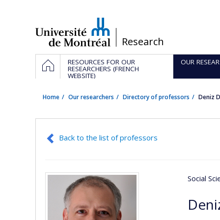
Passer
au
contenu
/
Research
Navigation
HOME
RESOURCES FOR OUR
OUR RESEAR
principale
RESEARCHERS (FRENCH
WEBSITE)
Home
Our researchers
Directory of professors
Deniz 
Back to the list of professors
Social Sc
Deni