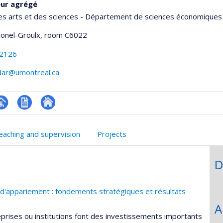
eur agrégé
es arts et des sciences - Département de sciences économiques
Lionel-Groulx
, room C6022
-2126
zdar@umontreal.ca
hGate
age
CV
Autre
rofessionnelle
en
site
eaching and supervision
Projects
faculté,département,école)
anglais
web
D
s d'appariement : fondements stratégiques et résultats
A
eprises ou institutions font des investissements importants