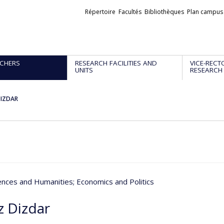
Liens
Répertoire
Facultés
Bibliothèques
Plan campus
externes
CHERS
RESEARCH FACILITIES AND
VICE-RECT
UNITS
RESEARCH
DIZDAR
iences and Humanities
; Economics and Politics
z Dizdar