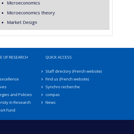
Microeconomics
Microeconomics theory
Market Design
TE OF RESEARCH
QUICK ACCESS
Staff directory (French website)
 excellence
Find us (French website)
ives
Synchro recherche
egies and Policies
compas
rsity in Research
News
ort Fund