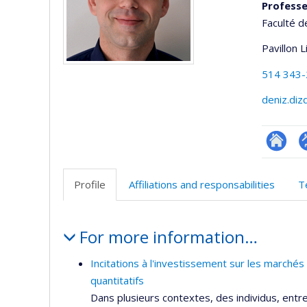
Profess
Faculté d
Pavillon 
514 343
deniz.di
Researc
P
p
Profile
Affiliations and responsabilities
T
(
Profile
For more information…
Incitations à l'investissement sur les marché
quantitatifs
Dans plusieurs contextes, des individus, entr