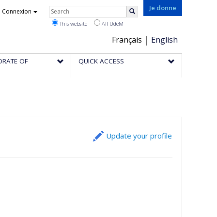
Rechercher
Je donne
Connexion
Search
This website
All UdeM
Choix
Français
English
de
ORATE OF
QUICK ACCESS
la
langue
Update your profile