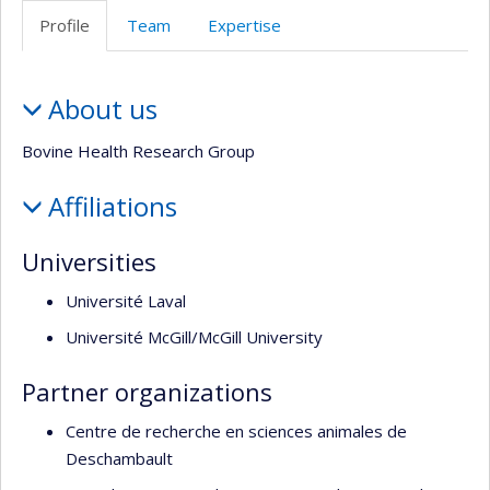
Facultaire
Profile
Team
Expertise
(départementale,
école)
Profile
About us
Bovine Health Research Group
Affiliations
Universities
Université Laval
Université McGill/McGill University
Partner organizations
Centre de recherche en sciences animales de
Deschambault