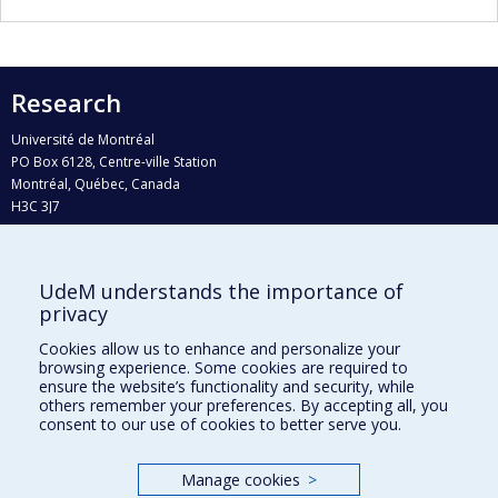
Research
Université de Montréal
PO Box 6128, Centre-ville Station
Montréal, Québec, Canada
H3C 3J7
Phone : 514 343-6111, #38492
E-mail :
recherche@umontreal.ca
UdeM understands the importance of
Who does what?
privacy
Find us
Cookies allow us to enhance and personalize your
browsing experience. Some cookies are required to
Site map
ensure the website’s functionality and security, while
others remember your preferences. By accepting all, you
Accessibility
consent to our use of cookies to better serve you.
Manage cookies
>