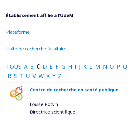
Établissement affilié à l’UdeM
Plateforme
Unité de recherche facultaire
TOUS
A
B
C
D
E
F
G
H
I
J
K
L
M
N
O
P
Q
R
S
T
U
V
W
X
Y
Z
Centre de recherche en santé publique
Louise Potvin
Directrice scientifique