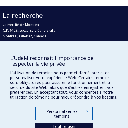
La recherche
Université de Montréal
C.P. 6128, succursale Centre-ville
Montréal, Québec, Canada
H3C 3J7
Courriel:
recherche@umontreal.ca
L’UdeM reconnaît l’importance de
Qui fait quoi?
respecter la vie privée
Nous trouver
L’utilisation de témoins nous permet d’améliorer et de
personnaliser votre expérience Web. Certains témoins
Plan du site
sont obligatoires pour assurer le fonctionnement et la
sécurité du site Web, alors que d’autres enregistrent vos
Accessibilité
préférences. En acceptant tout, vous consentez à notre
utilisation de témoins pour mieux répondre à vos besoins.
Personnaliser les
>
témoins
Tout refuser