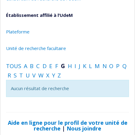
Établissement affilié à l’UdeM
Plateforme
Unité de recherche facultaire
TOUS
A
B
C
D
E
F
G
H
I
J
K
L
M
N
O
P
Q
R
S
T
U
V
W
X
Y
Z
Aucun résultat de recherche
Aide en ligne pour le profil de votre unité de
recherche
|
Nous joindre