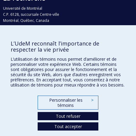
Université de Montréal
C.P. 6128, succursale Centre-ville
Montréal, Québec, Canada
H3C 3J7
Courriel:
recherche@umontreal.ca
L’UdeM reconnaît l’importance de
Qui fait quoi?
respecter la vie privée
Nous trouver
L’utilisation de témoins nous permet d’améliorer et de
personnaliser votre expérience Web. Certains témoins
Plan du site
sont obligatoires pour assurer le fonctionnement et la
sécurité du site Web, alors que d’autres enregistrent vos
Accessibilité
préférences. En acceptant tout, vous consentez à notre
utilisation de témoins pour mieux répondre à vos besoins.
Personnaliser les
>
témoins
Tout refuser
Tout accepter