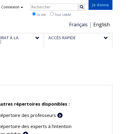
Rechercher
Je donne
Connexion
Rechercher
Ce site
Tout UdeM
Choix
Français
English
de
ORAT À LA
ACCÈS RAPIDE
la
E
langue
utres répertoires disponibles :
épertoire des professeurs
épertoire des experts à l’intention
es médias