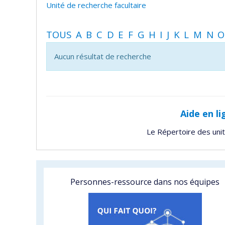
Unité de recherche facultaire
TOUS
A
B
C
D
E
F
G
H
I
J
K
L
M
N
O
Aucun résultat de recherche
Aide en li
Le Répertoire des uni
Personnes-ressource dans nos équipes