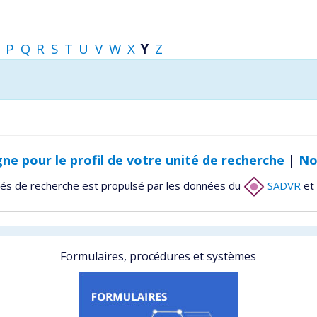
P
Q
R
S
T
U
V
W
X
Y
Z
gne pour le profil de votre unité de recherche
|
No
tés de recherche est propulsé par les données du
SADVR
et 
Formulaires, procédures et systèmes