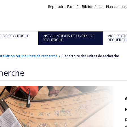
Liens
Répertoire
Facultés
Bibliothèques
Plan campus
externes
S DE RECHERCHE
INSTALLATIONS ET UNITÉS DE
VICE-RECT
RECHERCHE
RECHERCH
stallation ou une unité de recherche
Répertoire des unités de recherche
cherche
A
R
R
d