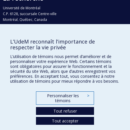
Université de Montréal
C.P. 6128, succursale Centre-ville
Montréal, Québec, Canada
H3C 3J7
Courriel:
recherche@umontreal.ca
L’UdeM reconnaît l’importance de
Qui fait quoi?
respecter la vie privée
Nous trouver
L’utilisation de témoins nous permet d’améliorer et de
personnaliser votre expérience Web. Certains témoins
Plan du site
sont obligatoires pour assurer le fonctionnement et la
sécurité du site Web, alors que d’autres enregistrent vos
Accessibilité
préférences. En acceptant tout, vous consentez à notre
utilisation de témoins pour mieux répondre à vos besoins.
Personnaliser les
>
témoins
Tout refuser
Tout accepter