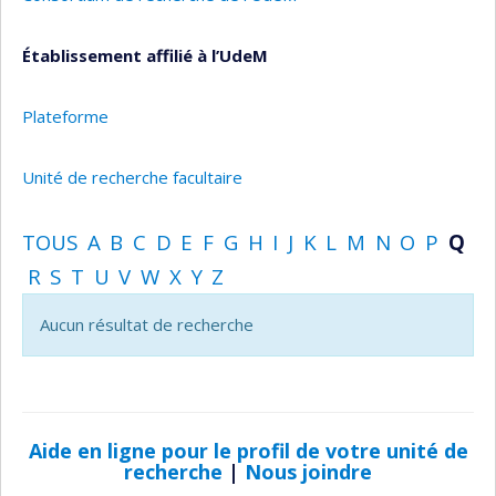
Établissement affilié à l’UdeM
Plateforme
Unité de recherche facultaire
TOUS
A
B
C
D
E
F
G
H
I
J
K
L
M
N
O
P
Q
R
S
T
U
V
W
X
Y
Z
Aucun résultat de recherche
Aide en ligne pour le profil de votre unité de
recherche
|
Nous joindre