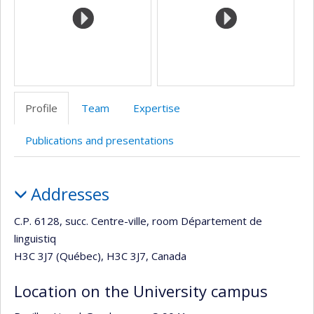
de
recherche
Profile
Team
Expertise
Publications and presentations
Profile
Addresses
C.P. 6128, succ. Centre-ville, room Département de
linguistiq
H3C 3J7 (Québec), H3C 3J7, Canada
Location on the University campus