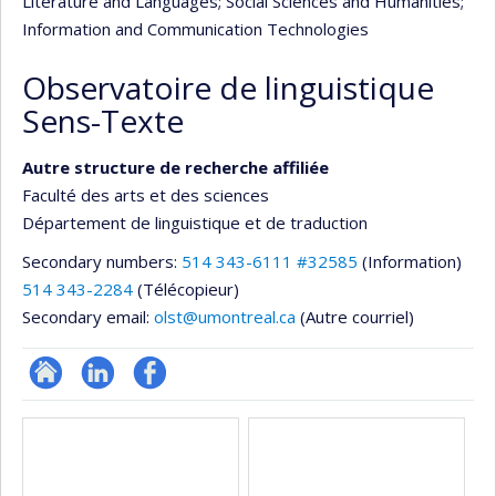
Literature and Languages
; Social Sciences and Humanities
;
Information and Communication Technologies
Observatoire de linguistique
Sens-Texte
Autre structure de recherche affiliée
Faculté des arts et des sciences
Département de linguistique et de traduction
Secondary numbers:
514 343-6111 #32585
(Information)
514 343-2284
(Télécopieur)
Secondary email:
olst@umontreal.ca
(Autre courriel)
Site
LinkedIn
Profil
Media
Web
Facebook
de
l’unité