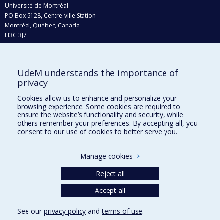
Université de Montréal
PO Box 6128, Centre-ville Station
Montréal, Québec, Canada
H3C 3J7
Phone : 514 343-6111, #38492
E-mail :
recherche@umontreal.ca
UdeM understands the importance of
Who does what?
privacy
Find us
Cookies allow us to enhance and personalize your
browsing experience. Some cookies are required to
Site map
ensure the website’s functionality and security, while
others remember your preferences. By accepting all, you
Accessibility
consent to our use of cookies to better serve you.
Manage cookies
>
Reject all
Accept all
See our
privacy policy
and
terms of use
.