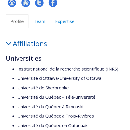
Page
Site
Compte
Profil
Facultaire
Web
twitter
Facebook
Profile
Team
Expertise
(départementale,
de
école)
l’unité
Profile
de
Affiliations
recherche
Universities
Institut national de la recherche scientifique (INRS)
Université d’Ottawa/University of Ottawa
Université de Sherbrooke
Université du Québec - Télé-université
Université du Québec à Rimouski
Université du Québec à Trois-Rivières
Université du Québec en Outaouais