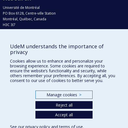
Université de Montréal
PO Box 6128, Centre-ville Station
Montréal, Québec, Canada
H3C 3J7
Phone : 514 343-6111, #38492
E-mail :
recherche@umontreal.ca
UdeM understands the importance of
Who does what?
privacy
Find us
Cookies allow us to enhance and personalize your
browsing experience. Some cookies are required to
Site map
ensure the website’s functionality and security, while
others remember your preferences. By accepting all, you
Accessibility
consent to our use of cookies to better serve you.
Manage cookies
>
Reject all
Accept all
See our
privacy policy
and
terms of use
.