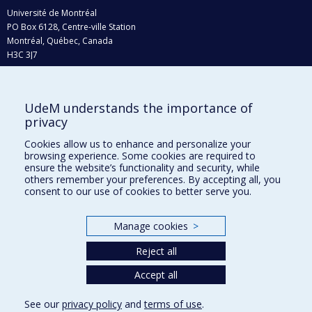
Université de Montréal
PO Box 6128, Centre-ville Station
Montréal, Québec, Canada
H3C 3J7
Phone : 514 343-6111, #38492
E-mail :
recherche@umontreal.ca
UdeM understands the importance of
Who does what?
privacy
Find us
Cookies allow us to enhance and personalize your
browsing experience. Some cookies are required to
Site map
ensure the website’s functionality and security, while
others remember your preferences. By accepting all, you
Accessibility
consent to our use of cookies to better serve you.
Manage cookies
>
Reject all
Accept all
See our
privacy policy
and
terms of use
.