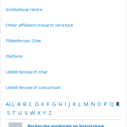
Institutional centre
Other affiliated research structure
Philanthropic Chair
Platform
UdeM Research Chair
UdeM Research Consortium
ALL
A
B
C
D
E
F
G
H
I
J
K
L
M
N
O
P
Q
R
S
T
U
V
W
X
Y
Z
Recherche appliquée en linguistique