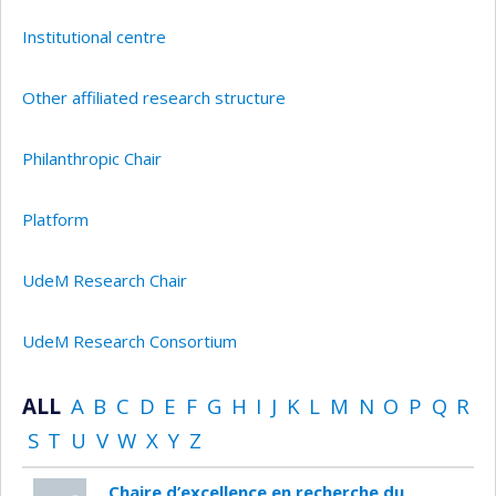
Institutional centre
Other affiliated research structure
Philanthropic Chair
Platform
UdeM Research Chair
UdeM Research Consortium
ALL
A
B
C
D
E
F
G
H
I
J
K
L
M
N
O
P
Q
R
S
T
U
V
W
X
Y
Z
Chaire d’excellence en recherche du