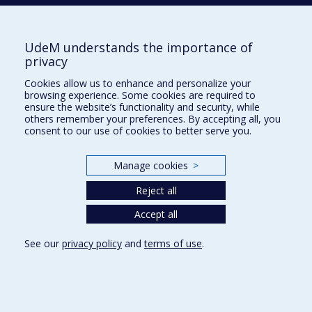
Titulaire
UdeM understands the importance of
Chaire de recherche du Canada sur le
privacy
traitement de l’information et les
Cookies allow us to enhance and personalize your
applications en langage naturel
browsing experience. Some cookies are required to
ensure the website’s functionality and security, while
Jian-Yun Nie
others remember your preferences. By accepting all, you
Titulaire
consent to our use of cookies to better serve you.
Manage cookies
>
Chaire de recherche du Canada sur les
applications émergentes de la
Reject all
tomodensitométrie spectrale
Accept all
Hugo Bouchard
See our
privacy policy
and
terms of use
.
Titulaire
Chaire de recherche du Canada sur les
approches communautaires et les