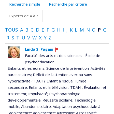
Recherche simple
Recherche par critère
Experts de A à Z
TOUS
A
B
C
D
E
F
G
H
I
J
K
L
M
N
O
P
Q
R
S
T
U
V
W
X
Y
Z
Linda S. Pagani
Ce
Faculté des arts et des sciences - École de
professeur
psychoéducation
recrute
Enfants et les écrans
; Science de la prévention
; Activités
parascolaires
; Déficit de l'attention avec ou sans
hyperactivité (TDAH)
; Enfant à risque
; Fumée
secondaire
; Enfants et la télévision
; TDAH : Évaluation et
traitement
; Impulsivité
; Psychopathologie
développementale
; Réussite scolaire
; Technologie
mobile
; Abandon scolaire
; Adaptation psychosociale à
l'adolescence
; Adolescence
; Agression
; Agressivité
;