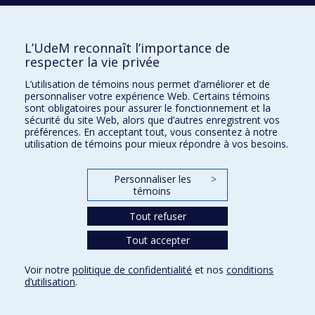
Faculté des arts et des sciences -
Département de littératures et de langues du
monde
L’UdeM reconnaît l’importance de
Discours politiques en traduction
; Langues menacées
;
respecter la vie privée
Politique linguistique
; Multilinguisme
; Histoire de la
L’utilisation de témoins nous permet d’améliorer et de
traduction
; Espagne
; Amérique latine
; Amériques
;
personnaliser votre expérience Web. Certains témoins
sont obligatoires pour assurer le fonctionnement et la
Canada
; Période contemporaine (arts et lettres)
; 2000 à
sécurité du site Web, alors que d’autres enregistrent vos
nos jours
préférences. En acceptant tout, vous consentez à notre
utilisation de témoins pour mieux répondre à vos besoins.
Marie-Pascale Pomey
Personnaliser les
>
Faculté de médecine - Département de
témoins
médecine de famille et de médecine
Tout refuser
d'urgence
École de santé publique - Département de
Tout accepter
gestion, d’évaluation et de politique de santé
Voir notre
politique de confidentialité
et nos
conditions
Évaluation de la qualité des soins
; Sécurité des patients
;
d’utilisation
.
Organisation des services de santé
; Évaluation de
programme
; Politiques publiques
; Services de santé