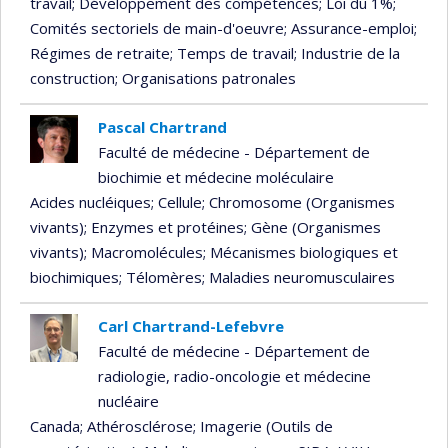
travail
; Développement des compétences
; Loi du 1%
;
Comités sectoriels de main-d'oeuvre
; Assurance-emploi
;
Régimes de retraite
; Temps de travail
; Industrie de la
construction
; Organisations patronales
Pascal Chartrand
Faculté de médecine - Département de
biochimie et médecine moléculaire
Acides nucléiques
; Cellule
; Chromosome (Organismes
vivants)
; Enzymes et protéines
; Gène (Organismes
vivants)
; Macromolécules
; Mécanismes biologiques et
biochimiques
; Télomères
; Maladies neuromusculaires
Carl Chartrand-Lefebvre
Faculté de médecine - Département de
radiologie, radio-oncologie et médecine
nucléaire
Canada
; Athérosclérose
; Imagerie (Outils de