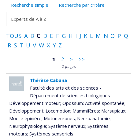
Recherche simple
Recherche par critère
Experts de A à Z
TOUS
A
B
C
D
E
F
G
H
I
J
K
L
M
N
O
P
Q
R
S
T
U
V
W
X
Y
Z
1
2
>
>>
2 pages
Thérèse Cabana
Faculté des arts et des sciences -
Département de sciences biologiques
Développement moteur
; Opossum
; Activité spontanée
;
Développement
; Locomotion
; Mammifères
; Marsupiaux
;
Moelle épinière
; Motoneurones
; Neuroanatomie
;
Neurophysiologie
; Système nerveux
; Systèmes
moteurs
; Systèmes sensoriels