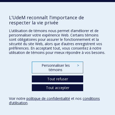
Médecine d'urgence
; Soins intensifs
Olivier Chémaly
L’UdeM reconnaît l’importance de
Faculté de médecine - Département de
respecter la vie privée
chirurgie
L’utilisation de témoins nous permet d’améliorer et de
personnaliser votre expérience Web. Certains témoins
Sylvain Chemtob
sont obligatoires pour assurer le fonctionnement et la
sécurité du site Web, alors que d’autres enregistrent vos
Faculté de médecine - Département
préférences. En acceptant tout, vous consentez à notre
d'ophtalmologie
utilisation de témoins pour mieux répondre à vos besoins.
Faculté de médecine - Département de
pédiatrie
Personnaliser les
>
témoins
Faculté de médecine - Département de
pharmacologie et physiologie
Tout refuser
Développement du nourrisson / de l'enfant
; Maladies de
Tout accepter
l'oeil et du système visuel
; Périnatalité
; Système visuel
;
Trauma prénatal et périnatal
; COVID-19
; COVID19
;
Voir notre
politique de confidentialité
et nos
conditions
Prématurité
; Vision
; Tumeurs rétiniennes et oculaires
d’utilisation
.