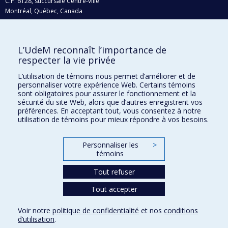
C.P. 6128, succursale Centre-ville
Montréal, Québec, Canada
H3C 3J7
Courriel:
recherche@umontreal.ca
L’UdeM reconnaît l’importance de
Qui fait quoi?
respecter la vie privée
Nous trouver
L’utilisation de témoins nous permet d’améliorer et de
personnaliser votre expérience Web. Certains témoins
Plan du site
sont obligatoires pour assurer le fonctionnement et la
sécurité du site Web, alors que d’autres enregistrent vos
Accessibilité
préférences. En acceptant tout, vous consentez à notre
utilisation de témoins pour mieux répondre à vos besoins.
Personnaliser les
>
témoins
Tout refuser
Tout accepter
Confidentialité
Voir notre
politique de confidentialité
et nos
conditions
Conditions d’utilisation
d’utilisation
.