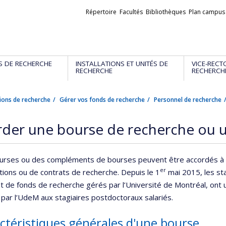
Liens
Répertoire
Facultés
Bibliothèques
Plan campus
externes
S DE RECHERCHE
INSTALLATIONS ET UNITÉS DE
VICE-RECT
RECHERCHE
RECHERCH
ions de recherche
Gérer vos fonds de recherche
Personnel de recherche
der une bourse de recherche ou u
urses ou des compléments de bourses peuvent être accordés à
er
ions ou de contrats de recherche. Depuis le 1
mai 2015, les st
t de fonds de recherche gérés par l’Université de Montréal, ont un
par l’UdeM aux stagiaires postdoctoraux salariés.
ctéristiques générales d'une bourse