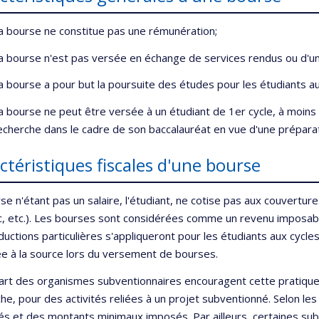
a bourse ne constitue pas une rémunération;
a bourse n'est pas versée en échange de services rendus ou d'un 
a bourse a pour but la poursuite des études pour les étudiants au
a bourse ne peut être versée à un étudiant de 1er cycle, à moins qu'
echerche dans le cadre de son baccalauréat en vue d'une prépara
ctéristiques fiscales d'une bourse
se n'étant pas un salaire, l'étudiant, ne cotise pas aux couvertu
 etc.). Les bourses sont considérées comme un revenu imposable
uctions particulières s'appliqueront pour les étudiants aux cycles
e à la source lors du versement de bourses.
art des organismes subventionnaires encouragent cette pratique 
he, pour des activités reliées à un projet subventionné. Selon l
és et des montants minimaux imposés. Par ailleurs, certaines su