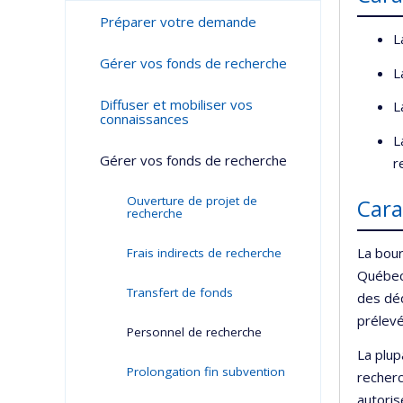
Préparer votre demande
L
Gérer vos fonds de recherche
L
Diffuser et mobiliser vos
L
connaissances
L
Gérer vos fonds de recherche
r
Ouverture de projet de
Cara
recherche
La bour
Frais indirects de recherche
Québec,
Transfert de fonds
des déd
prélevé
Personnel de recherche
La plup
Prolongation fin subvention
recherc
autoris