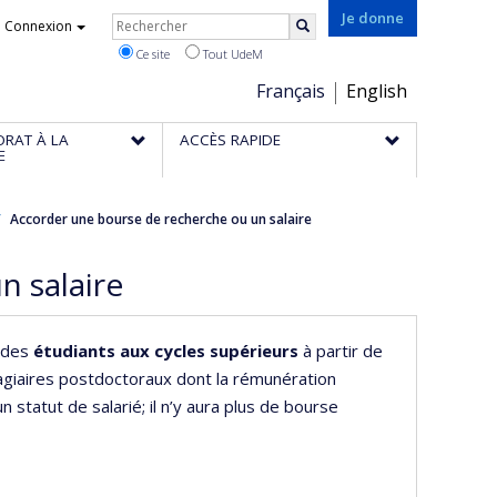
Rechercher
Je donne
Connexion
Rechercher
Ce site
Tout UdeM
Choix
Français
English
de
ORAT À LA
ACCÈS RAPIDE
la
E
langue
Accorder une bourse de recherche ou un salaire
n salaire
 des
étudiants aux cycles supérieurs
à partir de
agiaires postdoctoraux dont la rémunération
 statut de salarié; il n’y aura plus de bourse