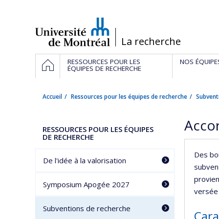
Passer
au
contenu
/
La recherche
Navigation
ACCUEIL
RESSOURCES POUR LES
NOS ÉQUIPE
principale
ÉQUIPES DE RECHERCHE
Accueil
Ressources pour les équipes de recherche
Subvent
Accor
RESSOURCES POUR LES ÉQUIPES
DE RECHERCHE
Des bo
De l'idée à la valorisation
subvent
provien
Symposium Apogée 2027
versée 
Subventions de recherche
Cara