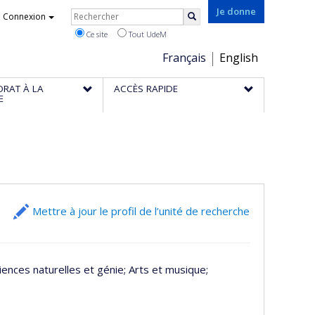
Rechercher
Je donne
Connexion
Rechercher
Ce site
Tout UdeM
Choix
Français
English
de
ORAT À LA
ACCÈS RAPIDE
la
E
langue
Mettre à jour le profil de l’unité de recherche
ciences naturelles et génie
; Arts et musique
;