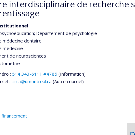
e interdisciplinaire de recherche s
rentissage
nstitutionnel
 psychoéducation
; Département de psychologie
e médecine dentaire
de médecine
ent de neurosciences
ptométrie
méro :
514 343-6111 #4785
(Information)
riel :
circa@umontreal.ca
(Autre courriel)
t financement
D