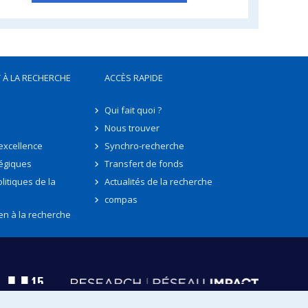
 À LA RECHERCHE
ACCÈS RAPIDE
Qui fait quoi ?
Nous trouver
'excellence
Synchro-recherche
tégiques
Transfert de fonds
litiques de la
Actualités de la recherche
compas
en à la recherche