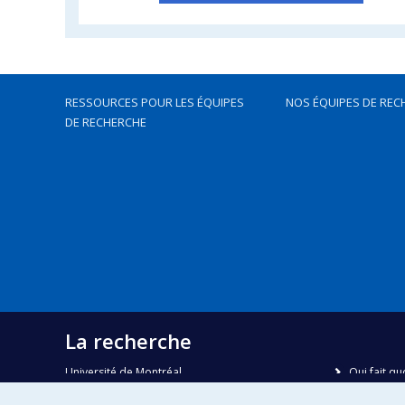
RESSOURCES POUR LES ÉQUIPES
NOS ÉQUIPES DE REC
DE RECHERCHE
La recherche
Université de Montréal
Qui fait qu
C.P. 6128, succursale Centre-ville
Nous trou