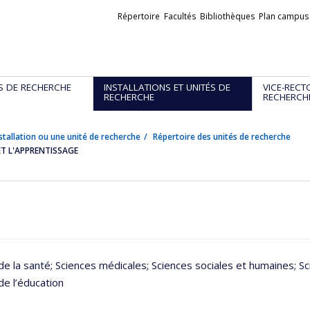
Liens
Répertoire
Facultés
Bibliothèques
Plan campus
externes
S DE RECHERCHE
INSTALLATIONS ET UNITÉS DE
VICE-RECT
RECHERCHE
RECHERCH
stallation ou une unité de recherche
Répertoire des unités de recherche
ET L'APPRENTISSAGE
de la santé
; Sciences médicales
; Sciences sociales et humaines
; S
de l’éducation