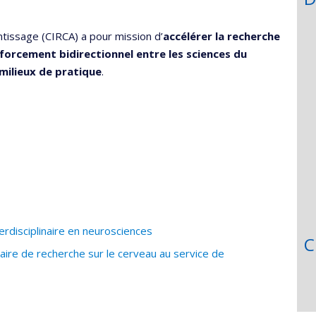
he
entissage (CIRCA) a pour mission d’
accélérer la recherche
enforcement bidirectionnel entre les sciences du
 milieux de pratique
.
rdisciplinaire en neurosciences
C
naire de recherche sur le cerveau au service de