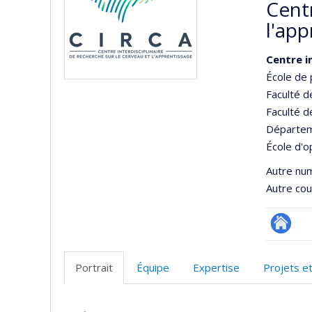
Centr
l'app
Centre i
École de
Faculté d
Faculté 
Départem
École d'o
Autre nu
Autre cour
Site
Web
Portrait
Équipe
Expertise
Projets e
de
l’unité
Portrait