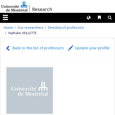
Passer
/
Research
au
contenu
Langues
Liens 
R
Menu
Home
Our researchers
Directory of professors
Nathalie VEILLETTE
Back to the list of professors
Update your profile