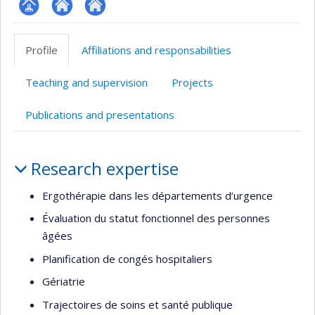
Page
Site
Autre
professionnelle
web
site
Profile
Affiliations and responsabilities
(faculté,département,école)
de
web
l’unité
Teaching and supervision
Projects
de
recherche
Publications and presentations
Profile
Research expertise
Ergothérapie dans les départements d’urgence
Évaluation du statut fonctionnel des personnes
âgées
Planification de congés hospitaliers
Gériatrie
Trajectoires de soins et santé publique