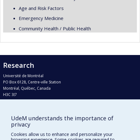
Age and Risk Factors
Emergency Medicine
Community Health / Public Health
Research
Université de Montréal
PO Box 6128, Centre-ville Station
Montréal, Québec, Canada
H3C 3J7
Phone : 514 343-6111, #38492
E-mail :
recherche@umontreal.ca
UdeM understands the importance of
Who does what?
privacy
Find us
Cookies allow us to enhance and personalize your
browsing experience. Some cookies are required to