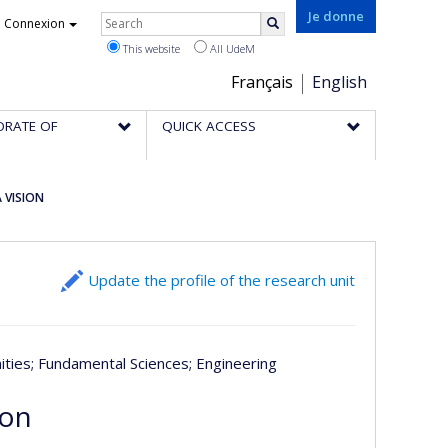
Rechercher
Je donne
Connexion
Search
This website
All UdeM
Choix
Français
English
de
ORATE OF
QUICK ACCESS
la
langue
 VISION
Update the profile of the research unit
ities
; Fundamental Sciences
; Engineering
ion