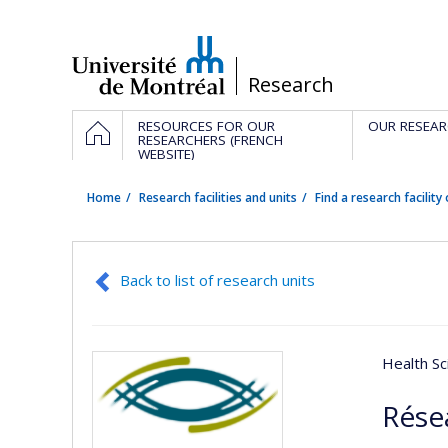
Passer
au
contenu
/
Research
Navigation
HOME
RESOURCES FOR OUR
OUR RESEAR
principale
RESEARCHERS (FRENCH
WEBSITE)
Home
Research facilities and units
Find a research facility 
Back to list of research units
Health Sc
Rése