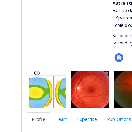
Autre st
Faculté 
Départem
École d'o
Secondar
Secondar
Site
Media
Web
de
l’unité
de
recherc
Profile
Team
Expertise
Publications