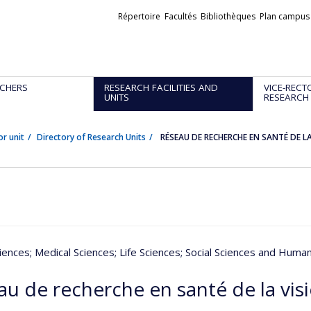
Liens
Répertoire
Facultés
Bibliothèques
Plan campus
externes
CHERS
RESEARCH FACILITIES AND
VICE-RECT
UNITS
RESEARCH
or unit
Directory of Research Units
RÉSEAU DE RECHERCHE EN SANTÉ DE LA
iences
; Medical Sciences
; Life Sciences
; Social Sciences and Human
au de recherche en santé de la vis