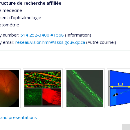
ructure de recherche affiliée
de médecine
ent d'ophtalmologie
ptométrie
y number:
514 252-3400 #1568
(Information)
y email:
reseau.vision.hmr@ssss.gouv.qc.ca
(Autre courriel)
he
 and presentations