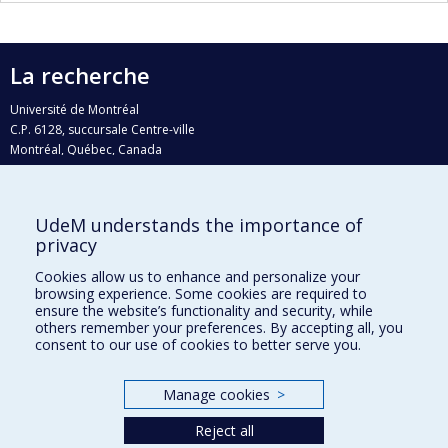
La recherche
Université de Montréal
C.P. 6128, succursale Centre-ville
Montréal, Québec, Canada
H3C 3J7
Courriel:
recherche@umontreal.ca
UdeM understands the importance of
Qui fait quoi?
privacy
Nous trouver
Cookies allow us to enhance and personalize your
browsing experience. Some cookies are required to
Plan du site
ensure the website’s functionality and security, while
others remember your preferences. By accepting all, you
Accessibilité
consent to our use of cookies to better serve you.
Manage cookies
>
Reject all