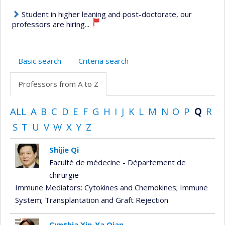
Student in higher leaning and post-doctorate, our
professors are hiring...
Basic search
Criteria search
Professors from A to Z
ALL
A
B
C
D
E
F
G
H
I
J
K
L
M
N
O
P
Q
R
S
T
U
V
W
X
Y
Z
Shijie Qi
Faculté de médecine - Département de
chirurgie
Immune Mediators: Cytokines and Chemokines
; Immune
System
; Transplantation and Graft Rejection
Cynthia Xin-Ya Qian