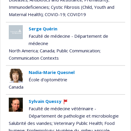
Immunodeficiencies
; Cystic Fibrosis (Child, Youth and
Maternal Health)
; COVID-19
; COVID19
Serge Quérin
Faculté de médecine - Département de
médecine
North America
; Canada
; Public Communication
;
Communication Contexts
Nadia-Marie Quesnel
École d'optométrie
Canada
Sylvain Quessy
Currently
Faculté de médecine vétérinaire -
recruiting
Département de pathologie et microbiologie
Salubrité des viandes
; Veterinary Public Health
; Food
hygiene
; Epidemiology
; Hygiène du milieu agricole