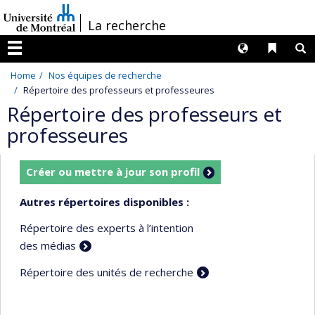
Passer
/
La recherche
au
contenu
Langues
Liens 
R
Menu
Home
Nos équipes de recherche
Répertoire des professeurs et professeures
Répertoire des professeurs et
professeures
Créer ou mettre à jour son profil
Autres répertoires disponibles :
Répertoire des experts à l’intention
des médias
Répertoire des unités de recherche