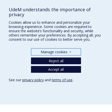
Research
UdeM understands the importance of
Université de Montréal
privacy
PO Box 6128, Centre-ville Station
Montréal, Québec, Canada
Cookies allow us to enhance and personalize your
H3C 3J7
browsing experience. Some cookies are required to
ensure the website’s functionality and security, while
others remember your preferences. By accepting all, you
Phone : 514 343-6111, #38492
consent to our use of cookies to better serve you.
E-mail :
recherche@umontreal.ca
Who does what?
Manage cookies
>
Find us
Reject all
Site map
Accept all
Accessibility
See our
privacy policy
and
terms of use
.