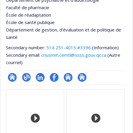
Département de psychiatrie et d’addictologie
Faculté de pharmacie
École de réadaptation
École de santé publique
Département de gestion, d’évaluation et de politique de
santé
Secondary number:
514 251-4015 #3396
(Information)
Secondary email:
criusmm.cemtl@ssss.gouv.qc.ca
(Autre
courriel)
Site
Blogue
LinkedIn
Profil
Autre
Autre
Media
Web
Facebook
site
site
de
web
web
l’unité
de
recherche