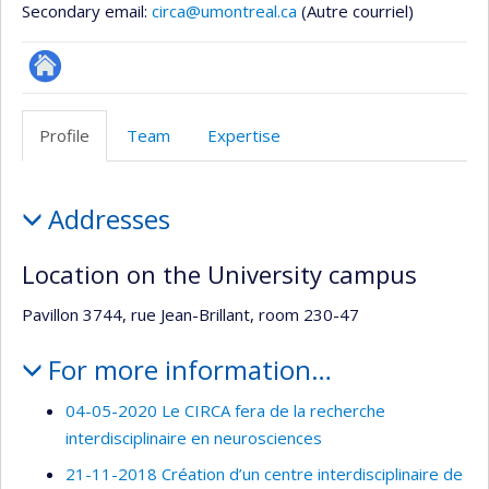
Secondary email:
circa@umontreal.ca
(Autre courriel)
Site
Web
Profile
Team
Expertise
de
l’unité
Profile
de
Addresses
recherche
Location on the University campus
Pavillon 3744, rue Jean-Brillant, room 230-47
For more information…
04-05-2020 Le CIRCA fera de la recherche
interdisciplinaire en neurosciences
21-11-2018 Création d’un centre interdisciplinaire de