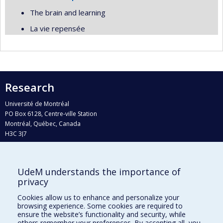
The brain and learning
La vie repensée
Research
Université de Montréal
PO Box 6128, Centre-ville Station
Montréal, Québec, Canada
H3C 3J7
Phone : 514 343-6111, #38492
E-mail :
recherche@umontreal.ca
UdeM understands the importance of
Who does what?
privacy
Find us
Cookies allow us to enhance and personalize your
browsing experience. Some cookies are required to
Site map
ensure the website’s functionality and security, while
others remember your preferences. By accepting all, you