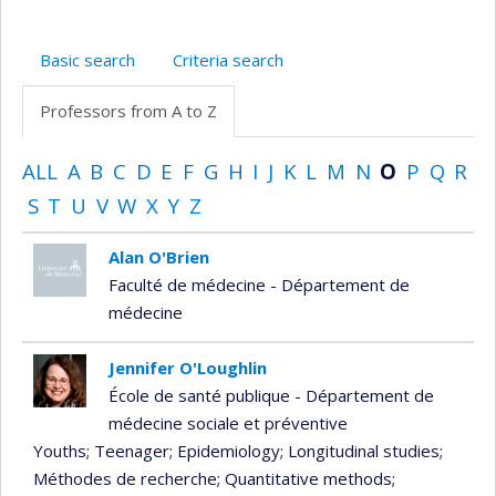
Basic search
Criteria search
Professors from A to Z
ALL
A
B
C
D
E
F
G
H
I
J
K
L
M
N
O
P
Q
R
S
T
U
V
W
X
Y
Z
Alan O'Brien
Faculté de médecine - Département de
médecine
Jennifer O'Loughlin
École de santé publique - Département de
médecine sociale et préventive
Youths
; Teenager
; Epidemiology
; Longitudinal studies
;
Méthodes de recherche
; Quantitative methods
;