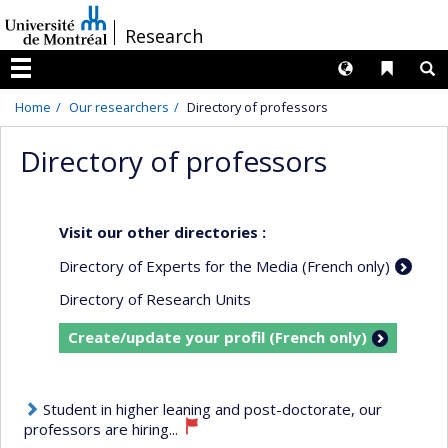
Passer
/
Research
au
contenu
Langues
Liens 
R
Menu
Home
Our researchers
Directory of professors
Directory of professors
Visit our other directories :
Directory of Experts for the Media (French only)
Directory of Research Units
Create/update your profil (French only)
Student in higher leaning and post-doctorate, our
professors are hiring...