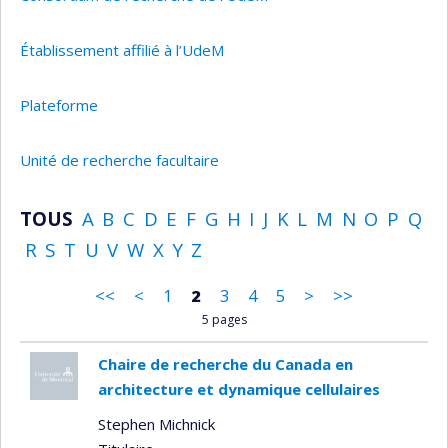
Établissement affilié à l’UdeM
Plateforme
Unité de recherche facultaire
TOUS
A
B
C
D
E
F
G
H
I
J
K
L
M
N
O
P
Q
R
S
T
U
V
W
X
Y
Z
<<
<
1
2
3
4
5
>
>>
5 pages
Chaire de recherche du Canada en
architecture et dynamique cellulaires
Stephen Michnick