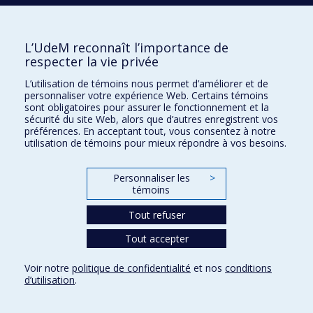
Chaire de recherche du Canada sur les
médicaments et la grossesse
L’UdeM reconnaît l’importance de
Anick Bérard
respecter la vie privée
Titulaire
L’utilisation de témoins nous permet d’améliorer et de
personnaliser votre expérience Web. Certains témoins
sont obligatoires pour assurer le fonctionnement et la
Chaire de recherche du Canada sur les
sécurité du site Web, alors que d’autres enregistrent vos
nanostructures et interfaces
préférences. En acceptant tout, vous consentez à notre
utilisation de témoins pour mieux répondre à vos besoins.
électriquement actives
Richard Martel
Personnaliser les
>
Titulaire
témoins
Tout refuser
Chaire de recherche du Canada sur les
Tout accepter
origines développementales de la
vulnérabilité et de la résilience
Voir notre
politique de confidentialité
et nos
conditions
d’utilisation
.
Isabelle Ouellet-Morin
Titulaire