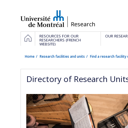
Passer
au
contenu
/
Research
Navigation
HOME
RESOURCES FOR OUR
OUR RESEAR
principale
RESEARCHERS (FRENCH
WEBSITE)
Home
Research facilities and units
Find a research facility 
Directory of Research Unit