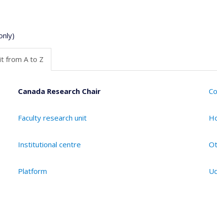
only)
t from A to Z
Canada Research Chair
Co
Faculty research unit
Ho
Institutional centre
Ot
Platform
Ud