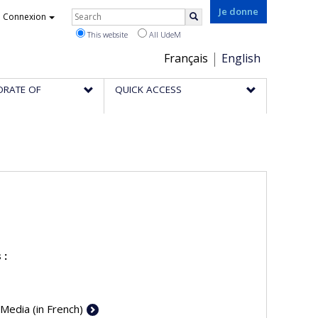
Rechercher
Je donne
Connexion
Search
This website
All UdeM
Choix
Français
English
de
ORATE OF
QUICK ACCESS
la
langue
 :
 Media (in French)