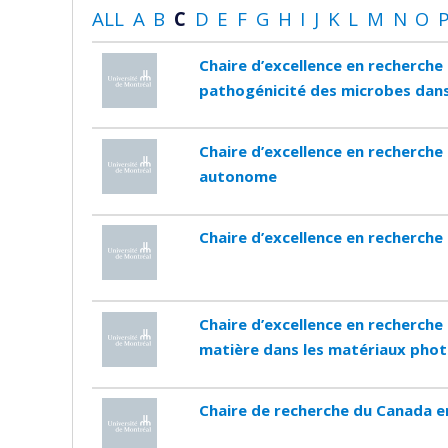
ALL
A
B
C
D
E
F
G
H
I
J
K
L
M
N
O
Chaire d’excellence en recherche
pathogénicité des microbes dans
Chaire d’excellence en recherche d
autonome
Chaire d’excellence en recherche
Chaire d’excellence en recherche 
matière dans les matériaux pho
Chaire de recherche du Canada en