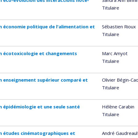
n éco-évolution des interactions hôte-
Sandra Ann Binni
Titulaire
 économie politique de l'alimentation et
Sébastien Rioux
Titulaire
en écotoxicologie et changements
Marc Amyot
Titulaire
en enseignement supérieur comparé et
Olivier Bégin-Ca
Titulaire
n épidémiologie et une seule santé
Hélène Carabin
Titulaire
en études cinématographiques et
André Gaudreaul