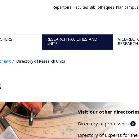
Liens
Répertoire
Facultés
Bibliothèques
Plan campus
externes
CHERS
RESEARCH FACILITIES AND
VICE-RECT
UNITS
RESEARCH
or unit
Directory of Research Units
s
Visit our other directories
Directory of professors
Directory of Experts for the