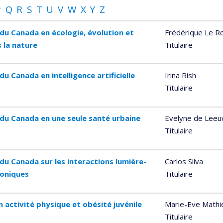
P
Q
R
S
T
U
V
W
X
Y
Z
 du Canada en écologie, évolution et
Frédérique Le R
 la nature
Titulaire
u Canada en intelligence artificielle
Irina Rish
Titulaire
 du Canada en une seule santé urbaine
Evelyne de Lee
Titulaire
du Canada sur les interactions lumière-
Carlos Silva
toniques
Titulaire
 activité physique et obésité juvénile
Marie-Eve Mathi
Titulaire