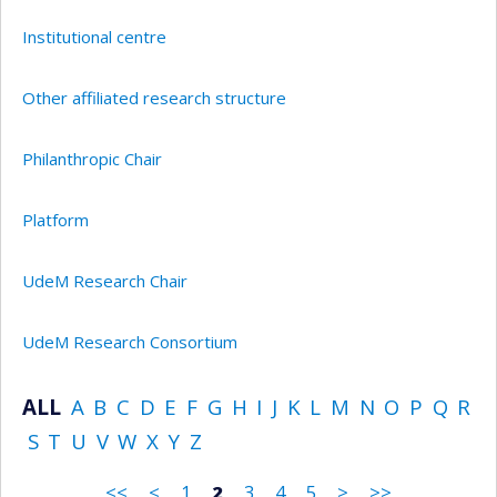
Institutional centre
Other affiliated research structure
Philanthropic Chair
Platform
UdeM Research Chair
UdeM Research Consortium
ALL
A
B
C
D
E
F
G
H
I
J
K
L
M
N
O
P
Q
R
S
T
U
V
W
X
Y
Z
<<
<
1
2
3
4
5
>
>>