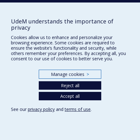
Ravi Rungta
Titulaire
UdeM understands the importance of
privacy
Chaire de recherche du Canada sur les
Cookies allow us to enhance and personalize your
browsing experience. Some cookies are required to
lésions cérébrales traumatiques chez les
ensure the website’s functionality and security, while
enfants
others remember your preferences. By accepting all, you
consent to our use of cookies to better serve you.
Miriam Beauchamp
Titulaire
Manage cookies
>
Reject all
Chaire de recherche du Canada sur les
Accept all
lymphatiques et la médecine
cardiovasvulaire
See our
privacy policy
and
terms of use
.
Catherine Martel
Titulaire