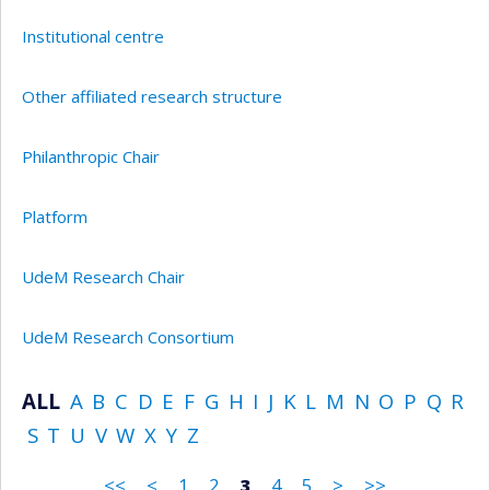
Institutional centre
Other affiliated research structure
Philanthropic Chair
Platform
UdeM Research Chair
UdeM Research Consortium
ALL
A
B
C
D
E
F
G
H
I
J
K
L
M
N
O
P
Q
R
S
T
U
V
W
X
Y
Z
<<
<
1
2
3
4
5
>
>>