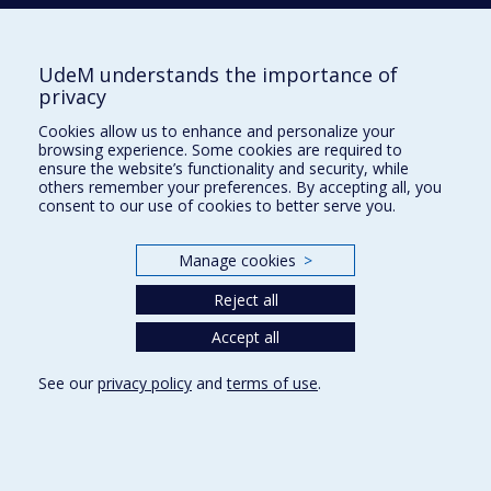
matériaux
Laurent J. Lewis
UdeM understands the importance of
Directeur
privacy
Cookies allow us to enhance and personalize your
browsing experience. Some cookies are required to
Groupe de recherche diversité urbaine
ensure the website’s functionality and security, while
others remember your preferences. By accepting all, you
consent to our use of cookies to better serve you.
Deirdre Meintel
Directrice
Manage cookies
>
Reject all
Groupe de recherche en aménagement et
design
Accept all
Tatjana Leblanc
See our
privacy policy
and
terms of use
.
Responsable
Mithra Zahedi
Responsable