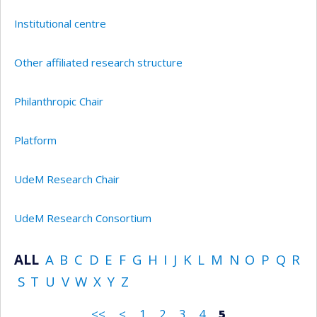
Institutional centre
Other affiliated research structure
Philanthropic Chair
Platform
UdeM Research Chair
UdeM Research Consortium
ALL
A
B
C
D
E
F
G
H
I
J
K
L
M
N
O
P
Q
R
S
T
U
V
W
X
Y
Z
<<
<
1
2
3
4
5