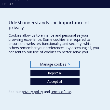
H3C 3J7
Phone : 514 343-6111, #38492
E-mail :
recherche@umontreal.ca
UdeM understands the importance of
Who does what?
privacy
Find us
Cookies allow us to enhance and personalize your
browsing experience. Some cookies are required to
Site map
ensure the website’s functionality and security, while
others remember your preferences. By accepting all, you
Accessibility
consent to our use of cookies to better serve you.
Manage cookies
>
Reject all
Accept all
See our
privacy policy
and
terms of use
.
Privacy
Terms of use
Cookie Settings