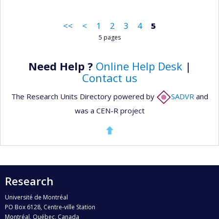
<<
<
1
2
3
4
5
5 pages
Need Help ?
Online Help Desk
|
Contact us
The Research Units Directory powered by
SADVR
and
was a CEN-R project
Research
Université de Montréal
PO Box 6128, Centre-ville Station
Montréal, Québec, Canada