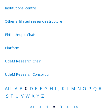
Institutional centre
Other affiliated research structure
Philanthropic Chair
Platform
UdeM Research Chair
UdeM Research Consortium
ALL
A
B
C
D
E
F
G
H
I
J
K
L
M
N
O
P
Q
R
S
T
U
V
W
X
Y
Z
<<
<
1
2
3
>
>>