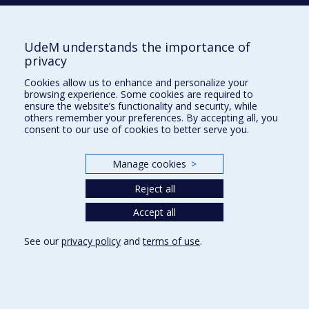
maladies transmises par les moustiques
Kate Zinszer
UdeM understands the importance of
Titulaire
privacy
Cookies allow us to enhance and personalize your
browsing experience. Some cookies are required to
Chaire de recherche du Canada sur les
ensure the website’s functionality and security, while
médicaments et la grossesse
others remember your preferences. By accepting all, you
consent to our use of cookies to better serve you.
Anick Bérard
Titulaire
Manage cookies
>
Reject all
Chaire de recherche du Canada sur les
Accept all
nanostructures et interfaces
électriquement actives
See our
privacy policy
and
terms of use
.
Richard Martel
Titulaire