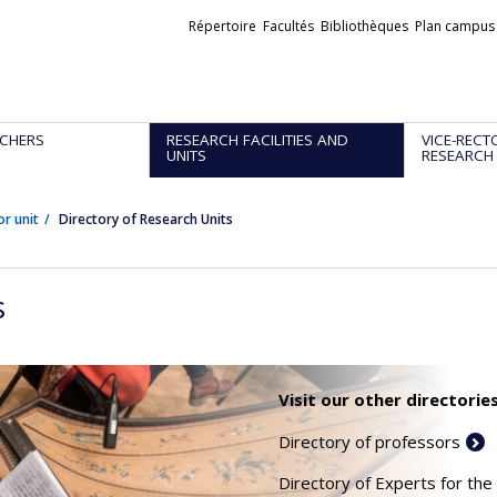
Liens
Répertoire
Facultés
Bibliothèques
Plan campus
externes
CHERS
RESEARCH FACILITIES AND
VICE-RECT
UNITS
RESEARCH
or unit
Directory of Research Units
s
Visit our other directories
Directory of professors
Directory of Experts for the