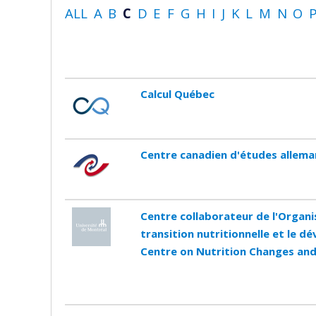
ALL
A
B
C
D
E
F
G
H
I
J
K
L
M
N
O
Calcul Québec
Centre canadien d'études allem
Centre collaborateur de l'Organi
transition nutritionnelle et le
Centre on Nutrition Changes an