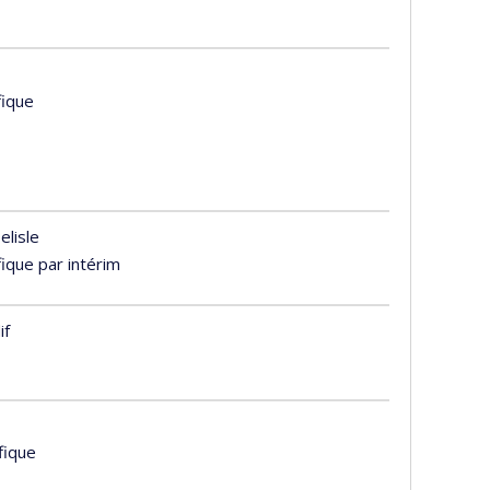
fique
elisle
fique par intérim
if
ifique