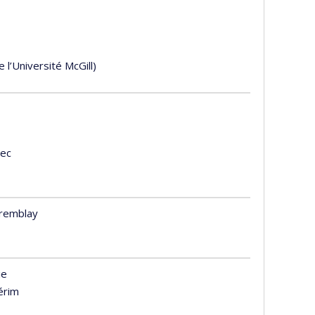
e l’Université McGill)
lec
Tremblay
ie
érim