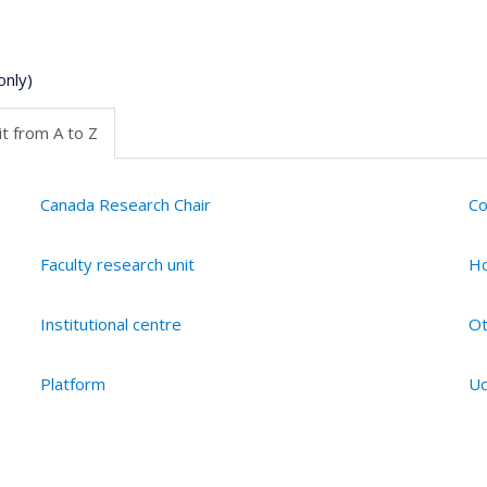
only)
t from A to Z
Canada Research Chair
Co
Faculty research unit
Ho
Institutional centre
Ot
Platform
Ud