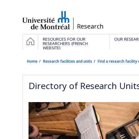
Passer
au
contenu
/
Research
Navigation
HOME
RESOURCES FOR OUR
OUR RESEAR
principale
RESEARCHERS (FRENCH
WEBSITE)
Home
Research facilities and units
Find a research facility 
Directory of Research Unit