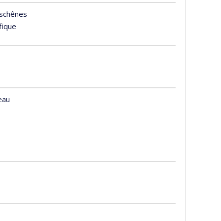
schênes
ifique
eau