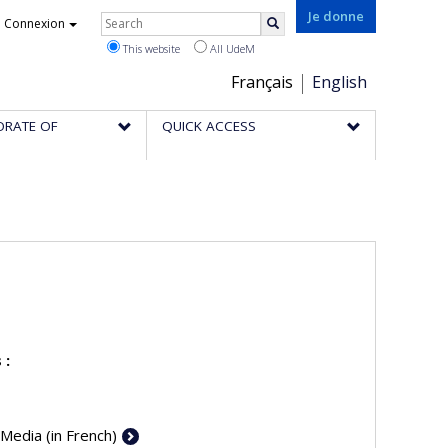
Rechercher
Je donne
Connexion
Search
This website
All UdeM
Choix
Français
English
de
ORATE OF
QUICK ACCESS
la
langue
 :
 Media (in French)