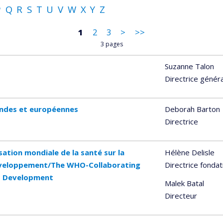
P
Q
R
S
T
U
V
W
X
Y
Z
1
2
3
>
>>
3 pages
Suzanne Talon
Directrice génér
andes et européennes
Deborah Barton
Directrice
sation mondiale de la santé sur la
Hélène Delisle
 développement/The WHO-Collaborating
Directrice fondat
d Development
Malek Batal
Directeur