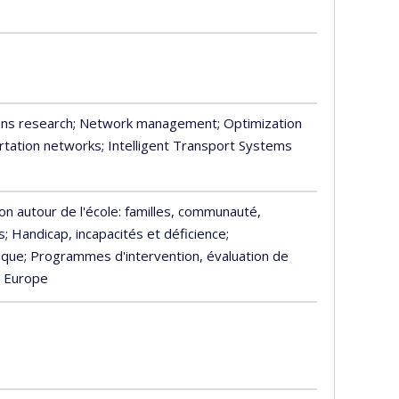
ons research
; Network management
; Optimization
rtation networks
; Intelligent Transport Systems
ion autour de l'école: familles, communauté,
s
; Handicap, incapacités et déficience
;
ique
; Programmes d'intervention, évaluation de
n Europe