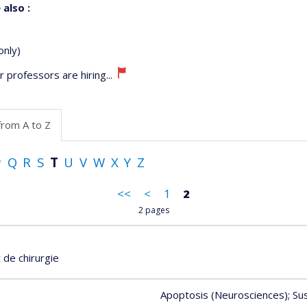
 also :
only)
 professors are hiring...
from A to Z
P
Q
R
S
T
U
V
W
X
Y
Z
<<
<
1
2
2 pages
de chirurgie
Apoptosis (Neurosciences)
; Su