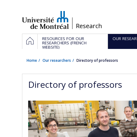
Passer
au
contenu
/
Research
Navigation
HOME
RESOURCES FOR OUR
OUR RESEAR
principale
RESEARCHERS (FRENCH
WEBSITE)
Home
Our researchers
Directory of professors
Directory of professors