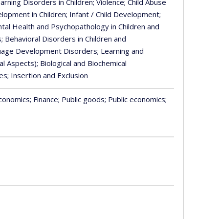
earning Disorders in Children
; Violence
; Child Abuse
elopment in Children
; Infant / Child Development
;
ntal Health and Psychopathology in Children and
s
; Behavioral Disorders in Children and
guage Development Disorders
; Learning and
al Aspects)
; Biological and Biochemical
ies
; Insertion and Exclusion
conomics
; Finance
; Public goods
; Public economics
;