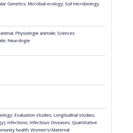
ular Genetics
; Microbial ecology
; Soil microbiology
animal
; Physiologie animale
; Sciences
ale
; Neurologie
iology
; Evaluation studies
; Longitudinal studies
;
gy)
; Infections
; Infectious Diseases
; Quantitative
mmunity health
; Women’s/Maternal