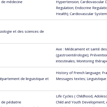
t de médecine
Hypertension
; Cardiovascular 
Regulation
; Endocrine Regulati
Health)
; Cardiovascular System
siologie et des sciences de
Axe : Médicament et santé des
(gastroentérologie)
; Préventio
intestinales
; Monitoring théra
History of French language
; Fr
Département de linguistique et
Messages textes
; Linguistiqu
Life Cycles ( Childhood, Adoles
 de pédiatrie
Child and Youth Development
;