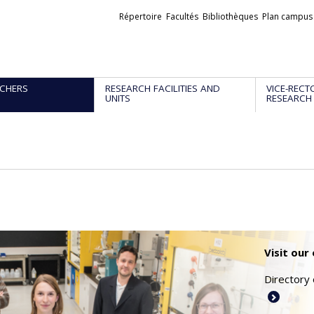
Liens
Répertoire
Facultés
Bibliothèques
Plan campus
externes
CHERS
RESEARCH FACILITIES AND
VICE-RECT
UNITS
RESEARCH
Visit our
Directory 