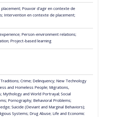
e placement
; Pouvoir d'agir en contexte de
ms
; Intervention en contexte de placement
;
 experience
; Person-environment relations
;
ation
; Project-based learning
 Traditions
; Crime
; Delinquency
; New Technology
ess and Homeless People
; Migrations,
s
; Mythology and World Portrayal
; Social
tems
; Pornography
; Behavioral Problems
;
wledge
; Suicide (Deviant and Marginal Behaviors)
;
eligious Systems
; Drug Abuse
; Life and Economic