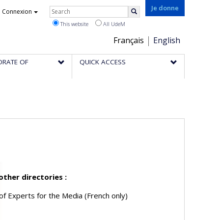
Rechercher
Je donne
Connexion
Search
This website
All UdeM
Choix
Français
English
de
ORATE OF
QUICK ACCESS
la
langue
 other directories :
of Experts for the Media (French only)