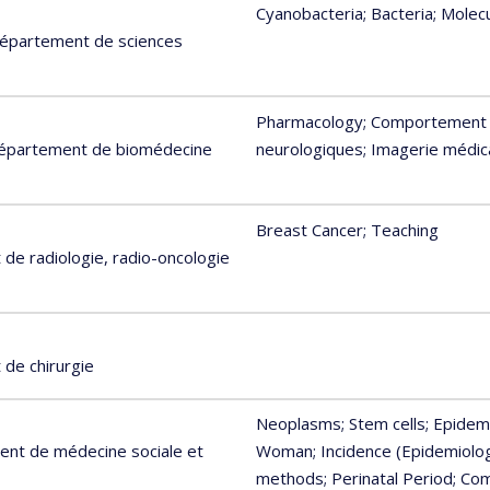
Cyanobacteria
; Bacteria
; Molec
 Département de sciences
Pharmacology
; Comportement 
 Département de biomédecine
neurologiques
; Imagerie médic
Breast Cancer
; Teaching
de radiologie, radio-oncologie
de chirurgie
Neoplasms
; Stem cells
; Epidem
ent de médecine sociale et
Woman
; Incidence (Epidemiolo
methods
; Perinatal Period
; Co