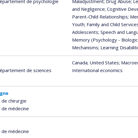
 Département de psychologie
Maladjustment
; Drug Abuse
; L
and Negligence
; Cognitive Dev
Parent-Child Relationships
; Me
Youth
; Family and Child Service
Adolescents
; Speech and Lan
Memory (Psychology - Biologic
Mechanisms
; Learning Disabilit
Canada
; United States
; Macroe
 Département de sciences
International economics
agne
de chirurgie
t de médecine
t de médecine