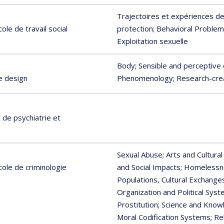
Trajectoires et expériences d
ole de travail social
protection
; Behavioral Proble
Exploitation sexuelle
Body
; Sensible and perceptive
ly
e design
Phenomenology
; Research-cre
ng
de psychiatrie et
Sexual Abuse
; Arts and Cultural
cole de criminologie
and Social Impacts
; Homelessn
Populations, Cultural Exchange
Organization and Political Sys
Prostitution
; Science and Kno
Moral Codification Systems
; R