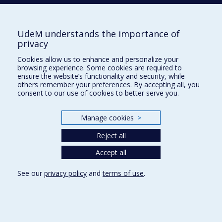
Andrée-Anne Roy
Faculté de médecine - Département de
UdeM understands the importance of
chirurgie
privacy
Cookies allow us to enhance and personalize your
Denis Roy
browsing experience. Some cookies are required to
ensure the website’s functionality and security, while
Faculté de médecine - Département de
others remember your preferences. By accepting all, you
médecine
consent to our use of cookies to better serve you.
Arrhythmia
; Congenital Cardiopathies
; Physiology
;
Cardiovascular System
Manage cookies
>
Reject all
Denis A. Roy
Accept all
École de santé publique - Département de
gestion, d’évaluation et de politique de santé
See our
privacy policy
and
terms of use
.
Community health
; Preventive medicine
; Prevention
Denis-Claude Roy
Faculté de médecine - Département de