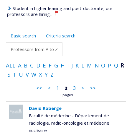
Student in higher leaning and post-doctorate, our
professors are hiring...
Basic search
Criteria search
Professors from A to Z
ALL
A
B
C
D
E
F
G
H
I
J
K
L
M
N
O
P
Q
R
S
T
U
V
W
X
Y
Z
<<
<
1
2
3
>
>>
3 pages
David Roberge
Faculté de médecine - Département de
radiologie, radio-oncologie et médecine
nucléaire