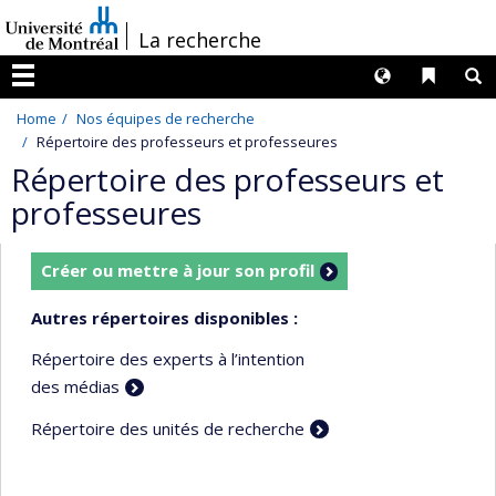
Passer
/
La recherche
au
contenu
Langues
Liens 
R
Menu
Home
Nos équipes de recherche
Répertoire des professeurs et professeures
Répertoire des professeurs et
professeures
Créer ou mettre à jour son profil
Autres répertoires disponibles :
Répertoire des experts à l’intention
des médias
Répertoire des unités de recherche