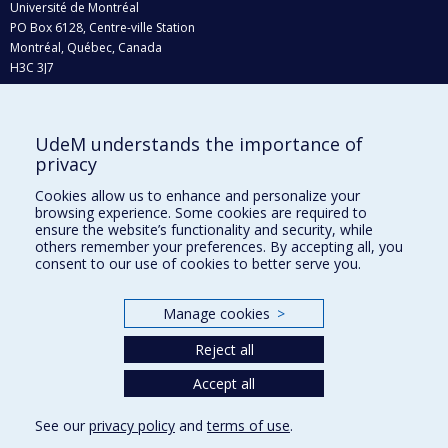
Université de Montréal
PO Box 6128, Centre-ville Station
Montréal, Québec, Canada
H3C 3J7
Phone : 514 343-6111, #38492
E-mail :
recherche@umontreal.ca
UdeM understands the importance of
Who does what?
privacy
Find us
Cookies allow us to enhance and personalize your
browsing experience. Some cookies are required to
Site map
ensure the website’s functionality and security, while
others remember your preferences. By accepting all, you
Accessibility
consent to our use of cookies to better serve you.
Manage cookies
>
Reject all
Accept all
See our
privacy policy
and
terms of use
.