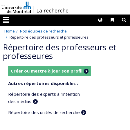
Passer
/
La recherche
au
contenu
Langues
Liens 
R
Menu
Home
Nos équipes de recherche
Répertoire des professeurs et professeures
Répertoire des professeurs et
professeures
Créer ou mettre à jour son profil
Autres répertoires disponibles :
Répertoire des experts à l’intention
des médias
Répertoire des unités de recherche