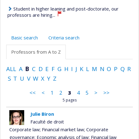
Student in higher leaning and post-doctorate, our
professors are hiring...
Basic search
Criteria search
Professors from A to Z
ALL
A
B
C
D
E
F
G
H
I
J
K
L
M
N
O
P
Q
R
S
T
U
V
W
X
Y
Z
<<
<
1
2
3
4
5
>
>>
5 pages
Julie Biron
Faculté de droit
Corporate law
; Financial market law
; Corporate
governance
; Economic analysis of law
; Financial law