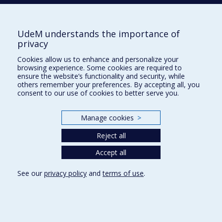
Nadia Bouabdallaoui
Faculté de médecine - Département de
UdeM understands the importance of
médecine
privacy
Cookies allow us to enhance and personalize your
Maude Bouchard Villeneuve
browsing experience. Some cookies are required to
ensure the website’s functionality and security, while
Faculté de médecine - Département de
others remember your preferences. By accepting all, you
médecine
consent to our use of cookies to better serve you.
Carl Bouchard
Manage cookies
>
Faculté des arts et des sciences - Direction
Reject all
Faculté des arts et des sciences -
Accept all
Département d'histoire
Faculté des arts et des sciences - Centre
See our
privacy policy
and
terms of use
.
d'études et de recherches internationales
World War, 1914–1918
; Pacifism
; International relations
;
International civil society
; History of international
relations
; 20th century
; France
; Modern Times
; Europe
;