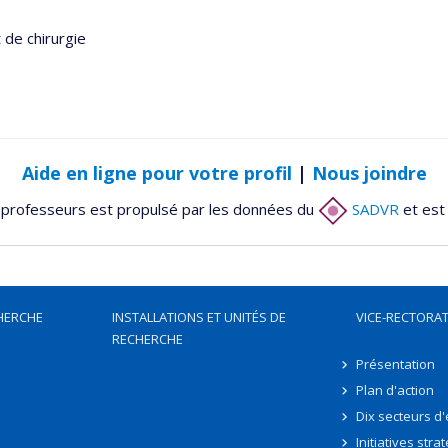
de chirurgie
Aide en ligne pour votre profil
|
Nous joindre
 professeurs est propulsé par les données du
SADVR
et est
HERCHE
INSTALLATIONS ET UNITÉS DE
VICE-RECTORAT
RECHERCHE
Présentation
Plan d'action
Dix secteurs d
Initiatives stra