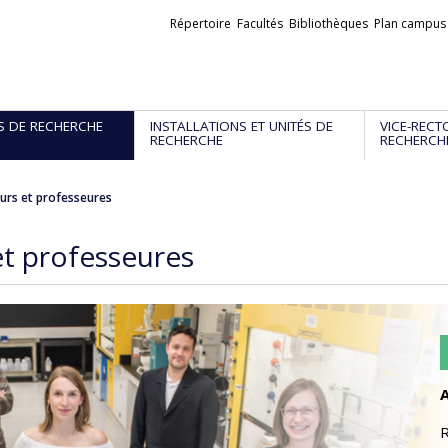
Liens
Répertoire
Facultés
Bibliothèques
Plan campus
externes
S DE RECHERCHE
INSTALLATIONS ET UNITÉS DE
VICE-RECT
RECHERCHE
RECHERCH
urs et professeures
et professeures
A
R