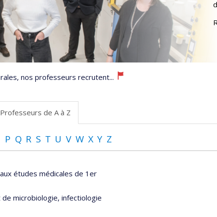
d
R
ales, nos professeurs recrutent...
Professeurs de A à Z
O
P
Q
R
S
T
U
V
W
X
Y
Z
 aux études médicales de 1er
e microbiologie, infectiologie