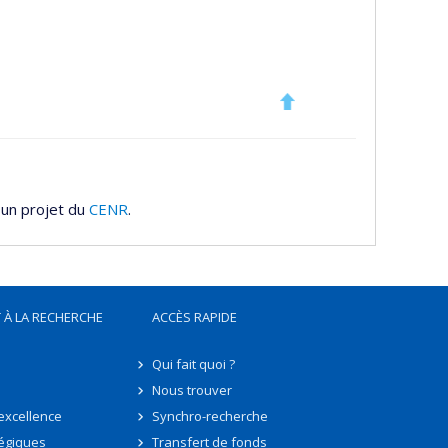
 un projet du
CENR
.
 À LA RECHERCHE
ACCÈS RAPIDE
Qui fait quoi ?
Nous trouver
'excellence
Synchro-recherche
tégiques
Transfert de fonds