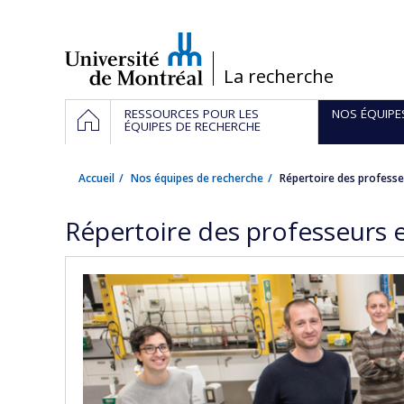
Passer
au
contenu
/
La recherche
Navigation
ACCUEIL
RESSOURCES POUR LES
NOS ÉQUIPE
principale
ÉQUIPES DE RECHERCHE
Accueil
Nos équipes de recherche
Répertoire des professe
Répertoire des professeurs 