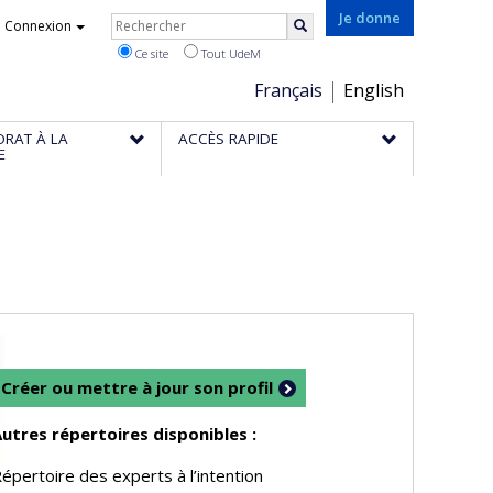
Rechercher
Je donne
Connexion
Rechercher
Ce site
Tout UdeM
Choix
Français
English
de
ORAT À LA
ACCÈS RAPIDE
la
E
langue
Créer ou mettre à jour son profil
utres répertoires disponibles :
épertoire des experts à l’intention