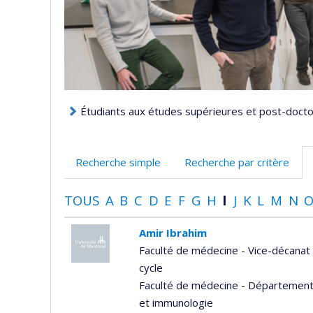
Étudiants aux études supérieures et post-doctor
Recherche simple
Recherche par critère
TOUS
A
B
C
D
E
F
G
H
I
J
K
L
M
N
Amir Ibrahim
Faculté de médecine - Vice-décanat
cycle
Faculté de médecine - Département d
et immunologie