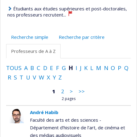
Étudiants aux études supérieures et post-doctorales,
nos professeurs recrutent...
Recherche simple
Recherche par critère
Professeurs de A à Z
TOUS
A
B
C
D
E
F
G
H
I
J
K
L
M
N
O
P
Q
R
S
T
U
V
W
X
Y
Z
1
2
>
>>
2 pages
André Habib
Faculté des arts et des sciences -
Département d’histoire de l’art, de cinéma et
des médias audiovisuels