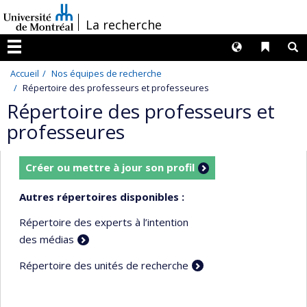
Passer
/
La recherche
au
contenu
Langues
Liens 
R
Menu
Accueil
Nos équipes de recherche
Répertoire des professeurs et professeures
Répertoire des professeurs et
professeures
Créer ou mettre à jour son profil
Autres répertoires disponibles :
Répertoire des experts à l’intention
des médias
Répertoire des unités de recherche