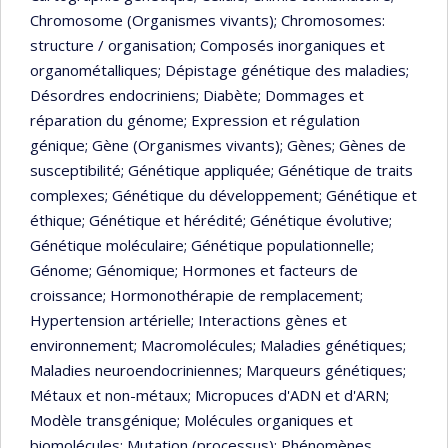
Chromosome (Organismes vivants)
; Chromosomes:
structure / organisation
; Composés inorganiques et
organométalliques
; Dépistage génétique des maladies
;
Désordres endocriniens
; Diabète
; Dommages et
réparation du génome
; Expression et régulation
génique
; Gène (Organismes vivants)
; Gènes
; Gènes de
susceptibilité
; Génétique appliquée
; Génétique de traits
complexes
; Génétique du développement
; Génétique et
éthique
; Génétique et hérédité
; Génétique évolutive
;
Génétique moléculaire
; Génétique populationnelle
;
Génome
; Génomique
; Hormones et facteurs de
croissance
; Hormonothérapie de remplacement
;
Hypertension artérielle
; Interactions gènes et
environnement
; Macromolécules
; Maladies génétiques
;
Maladies neuroendocriniennes
; Marqueurs génétiques
;
Métaux et non-métaux
; Micropuces d'ADN et d'ARN
;
Modèle transgénique
; Molécules organiques et
biomolécules
; Mutation (processus)
; Phénomènes