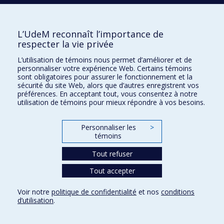
Lisa Heckler
L’UdeM reconnaît l’importance de
Faculté de médecine - Département
respecter la vie privée
d'ophtalmologie
Système visuel
L’utilisation de témoins nous permet d’améliorer et de
personnaliser votre expérience Web. Certains témoins
sont obligatoires pour assurer le fonctionnement et la
Bechara Helal
sécurité du site Web, alors que d’autres enregistrent vos
préférences. En acceptant tout, vous consentez à notre
Ce
Faculté de l'aménagement - Direction
utilisation de témoins pour mieux répondre à vos besoins.
professeur
Faculté de l'aménagement - École
recrute
d'architecture
Personnaliser les
>
Architecture
; Construction
; Techniques et matériaux
;
témoins
Processus d'innovation
; Époque contemporaine
Tout refuser
Sonia Hélie
Tout accepter
Faculté des arts et des sciences - École de
Voir notre
politique de confidentialité
et nos
conditions
travail social
d’utilisation
.
Protection de la jeunesse
; Épidémiologie de la
maltraitance
; Trajectoires de service
; Récurrence des