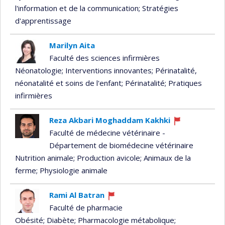
l'information et de la communication
; Stratégies
d'apprentissage
Marilyn Aita
Faculté des sciences infirmières
Néonatologie
; Interventions innovantes
; Périnatalité,
néonatalité et soins de l'enfant
; Périnatalité
; Pratiques
infirmières
Reza Akbari Moghaddam Kakhki
Ce
Faculté de médecine vétérinaire -
professeur
Département de biomédecine vétérinaire
recrute
Nutrition animale
; Production avicole
; Animaux de la
ferme
; Physiologie animale
Rami Al Batran
Ce
Faculté de pharmacie
professeur
Obésité
; Diabète
; Pharmacologie métabolique
;