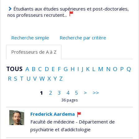
Étudiants aux études supérieures et post-doctorales,
nos professeurs recrutent...
Recherche simple
Recherche par critère
Professeurs de A à Z
TOUS
A
B
C
D
E
F
G
H
I
J
K
L
M
N
O
P
Q
R
S
T
U
V
W
X
Y
Z
1
2
3
4
5
>
>>
36 pages
Frederick Aardema
Ce
Faculté de médecine - Département de
professeur
psychiatrie et d’addictologie
recrute