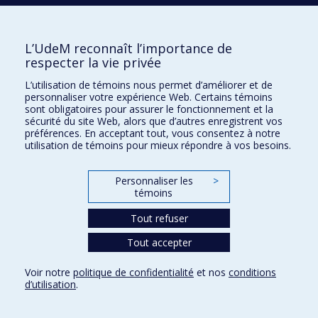
l'ubiquitine
; Phosphorylation
; Protéines
; Protéomique
;
Physiologie cellulaire
; Signalisation
; Trafic des protéines
;
Transformation
; Transformation génétique
; Transport
L’UdeM reconnaît l’importance de
respecter la vie privée
intracellulaire
; Ubiquitylation
L’utilisation de témoins nous permet d’améliorer et de
personnaliser votre expérience Web. Certains témoins
Carole Anglade
sont obligatoires pour assurer le fonctionnement et la
Faculté de médecine - École d'orthophonie et
sécurité du site Web, alors que d’autres enregistrent vos
d'audiologie
préférences. En acceptant tout, vous consentez à notre
utilisation de témoins pour mieux répondre à vos besoins.
Troubles de la parole et du langage
; Services et soins
de réadaptation
; Santé communautaire / santé publique
;
Personnaliser les
>
Innovations technologiques
témoins
Tout refuser
Borhane Annabi
Faculté de médecine - Département de
Tout accepter
pharmacologie et physiologie
Voir notre
politique de confidentialité
et nos
conditions
Physiologie
; Angiogénèse
; Signalisation cellulaire et
d’utilisation
.
cancer
; Cellule
; Cellules souches et organogénèse
;
Tumeurs cérébrales