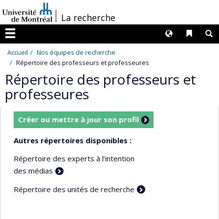
Passer
/
La recherche
au
contenu
Langues
Liens 
R
Menu
Accueil
Nos équipes de recherche
Répertoire des professeurs et professeures
Répertoire des professeurs et
professeures
Créer ou mettre à jour son profil
Autres répertoires disponibles :
Répertoire des experts à l’intention
des médias
Répertoire des unités de recherche