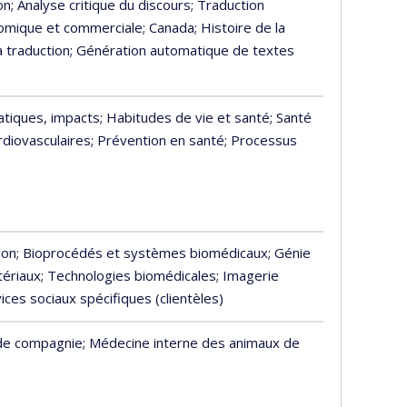
on
; Analyse critique du discours
; Traduction
nomique et commerciale
; Canada
; Histoire de la
a traduction
; Génération automatique de textes
atiques, impacts
; Habitudes de vie et santé
; Santé
rdiovasculaires
; Prévention en santé
; Processus
ion
; Bioprocédés et systèmes biomédicaux
; Génie
tériaux
; Technologies biomédicales
; Imagerie
vices sociaux spécifiques (clientèles)
 de compagnie
; Médecine interne des animaux de