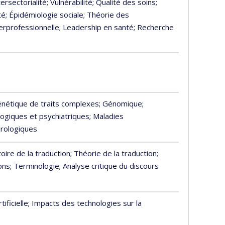
tersectorialité
; Vulnérabilité
; Qualité des soins
;
té
; Épidémiologie sociale
; Théorie des
terprofessionnelle
; Leadership en santé
; Recherche
énétique de traits complexes
; Génomique
;
ogiques et psychiatriques
; Maladies
urologiques
toire de la traduction
; Théorie de la traduction
;
ons
; Terminologie
; Analyse critique du discours
tificielle
; Impacts des technologies sur la