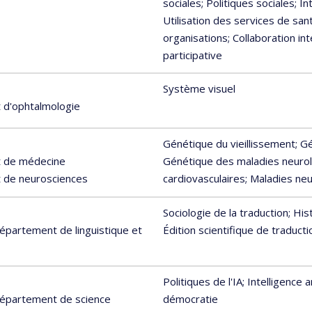
sociales
; Politiques sociales
; In
Utilisation des services de san
organisations
; Collaboration in
participative
Système visuel
 d'ophtalmologie
Génétique du vieillissement
; G
t de médecine
Génétique des maladies neurol
 de neurosciences
cardiovasculaires
; Maladies ne
Sociologie de la traduction
; His
Département de linguistique et
Édition scientifique de traducti
Politiques de l'IA
; Intelligence ar
 Département de science
démocratie