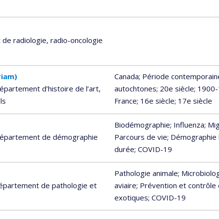
de radiologie, radio-oncologie
riam)
Canada
; Période contemporaine
épartement d’histoire de l’art,
autochtones
; 20e siècle
; 1900
ls
France
; 16e siècle
; 17e siècle
Biodémographie
; Influenza
; Mi
- Département de démographie
Parcours de vie
; Démographie 
durée
; COVID-19
Pathologie animale
; Microbiolo
Département de pathologie et
aviaire
; Prévention et contrôle 
exotiques
; COVID-19