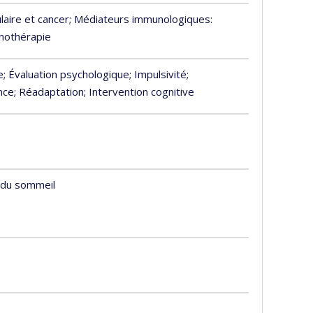
lulaire et cancer
; Médiateurs immunologiques:
nothérapie
e
; Évaluation psychologique
; Impulsivité
;
ence
; Réadaptation
; Intervention cognitive
s du sommeil