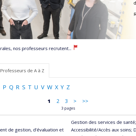
d
R
ales, nos professeurs recrutent...
Professeurs de A à Z
O
P
Q
R
S
T
U
V
W
X
Y
Z
1
2
3
>
>>
3 pages
Gestion des services de santé
nt de gestion, d’évaluation et
Accessibilité/Accès aux soins
; 