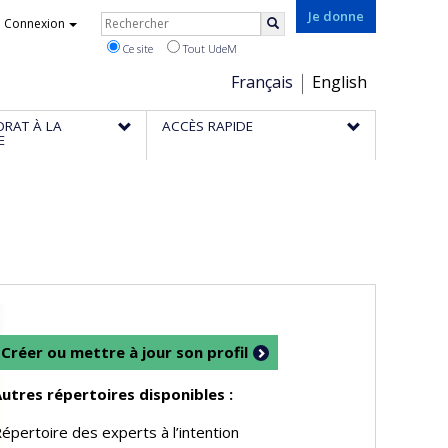
Rechercher
Je donne
Connexion
Rechercher
Ce site
Tout UdeM
Choix
Français
English
de
ORAT À LA
ACCÈS RAPIDE
la
E
langue
Créer ou mettre à jour son profil
utres répertoires disponibles :
épertoire des experts à l’intention