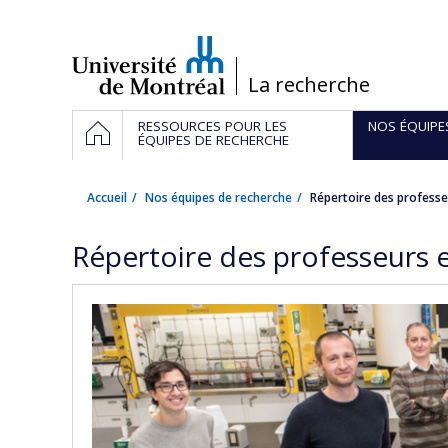
Passer
au
contenu
/
La recherche
Navigation
ACCUEIL
RESSOURCES POUR LES
NOS ÉQUIPE
principale
ÉQUIPES DE RECHERCHE
Accueil
Nos équipes de recherche
Répertoire des professe
Répertoire des professeurs 