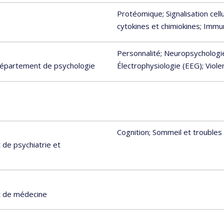
Protéomique
; Signalisation cel
cytokines et chimiokines
; Immu
Personnalité
; Neuropsychologi
 Département de psychologie
Électrophysiologie (EEG)
; Viol
Cognition
; Sommeil et trouble
de psychiatrie et
t de médecine