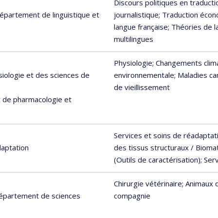
Discours politiques en traducti
Département de linguistique et
journalistique
; Traduction éco
langue française
; Théories de l
multilingues
Physiologie
; Changements clim
siologie et des sciences de
environnementale
; Maladies ca
de vieillissement
 de pharmacologie et
Services et soins de réadaptat
daptation
des tissus structuraux / Bioma
(Outils de caractérisation)
; Ser
Chirurgie vétérinaire
; Animaux
Département de sciences
compagnie