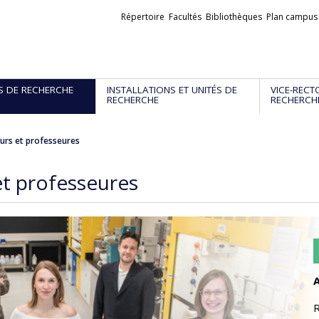
Liens
Répertoire
Facultés
Bibliothèques
Plan campus
externes
S DE RECHERCHE
INSTALLATIONS ET UNITÉS DE
VICE-RECT
RECHERCHE
RECHERCH
urs et professeures
et professeures
A
R