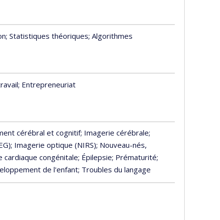
on
; Statistiques théoriques
; Algorithmes
ravail
; Entrepreneuriat
ent cérébral et cognitif
; Imagerie cérébrale
;
EEG)
; Imagerie optique (NIRS)
; Nouveau-nés,
ie cardiaque congénitale
; Épilepsie
; Prématurité
;
veloppement de l'enfant
; Troubles du langage