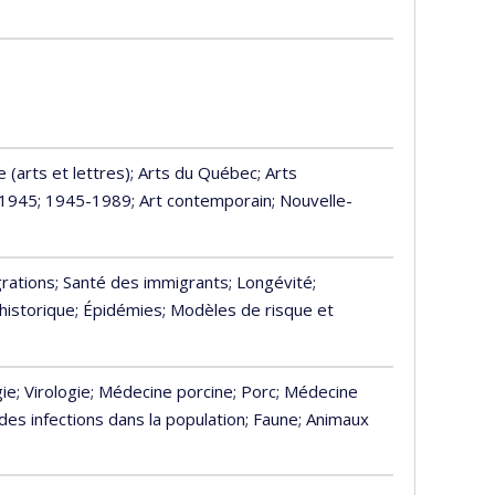
 (arts et lettres)
; Arts du Québec
; Arts
-1945
; 1945-1989
; Art contemporain
; Nouvelle-
grations
; Santé des immigrants
; Longévité
;
historique
; Épidémies
; Modèles de risque et
gie
; Virologie
; Médecine porcine
; Porc
; Médecine
des infections dans la population
; Faune
; Animaux