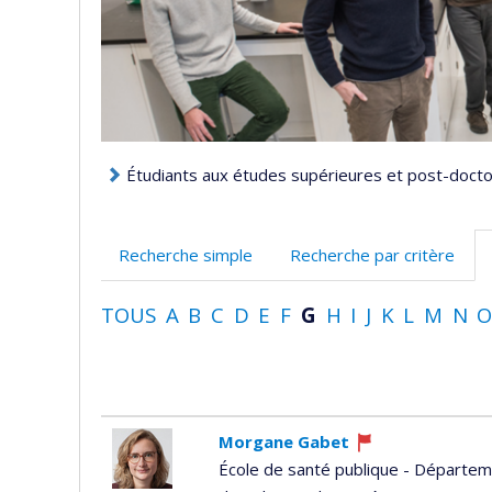
Étudiants aux études supérieures et post-doctor
Recherche simple
Recherche par critère
TOUS
A
B
C
D
E
F
G
H
I
J
K
L
M
N
Morgane Gabet
Ce
École de santé publique - Départeme
professeur