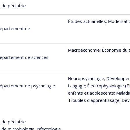
 de pédiatrie
Études actuarielles
; Modélisati
 Département de
Macroéconomie
; Économie du t
 Département de sciences
Neuropsychologie
; Développem
 Département de psychologie
Langage
; Électrophysiologie (
enfants et adolescents
; Malad
Troubles d'apprentissage
; Dé
 de pédiatrie
e microbiologie, infectiologie