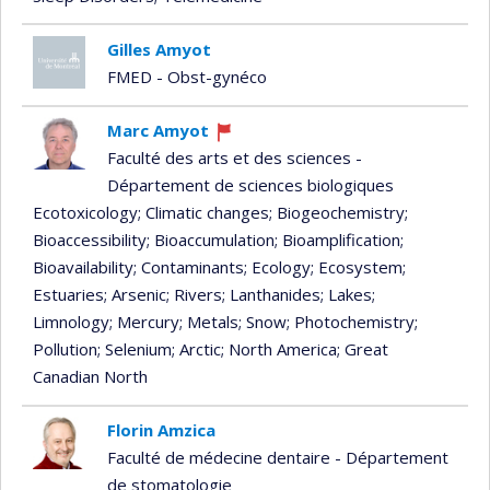
Gilles Amyot
FMED - Obst-gynéco
Marc Amyot
Currently
Faculté des arts et des sciences -
recruiting
Département de sciences biologiques
Ecotoxicology
; Climatic changes
; Biogeochemistry
;
Bioaccessibility
; Bioaccumulation
; Bioamplification
;
Bioavailability
; Contaminants
; Ecology
; Ecosystem
;
Estuaries
; Arsenic
; Rivers
; Lanthanides
; Lakes
;
Limnology
; Mercury
; Metals
; Snow
; Photochemistry
;
Pollution
; Selenium
; Arctic
; North America
; Great
Canadian North
Florin Amzica
Faculté de médecine dentaire - Département
de stomatologie