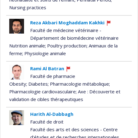
Nursing practices
Reza Akbari Moghaddam Kakhki
Currently
Faculté de médecine vétérinaire -
recruiting
Département de biomédecine vétérinaire
Nutrition animale
; Poultry production
; Animaux de la
ferme
; Physiologie animale
Rami Al Batran
Currently
Faculté de pharmacie
recruiting
Obesity
; Diabetes
; Pharmacologie métabolique
;
Pharmacologie cardiovasculaire
; Axe : Découverte et
validation de cibles thérapeutiques
Harith Al-Dabbagh
Faculté de droit
Faculté des arts et des sciences - Centre
d'études et de recherches internationales