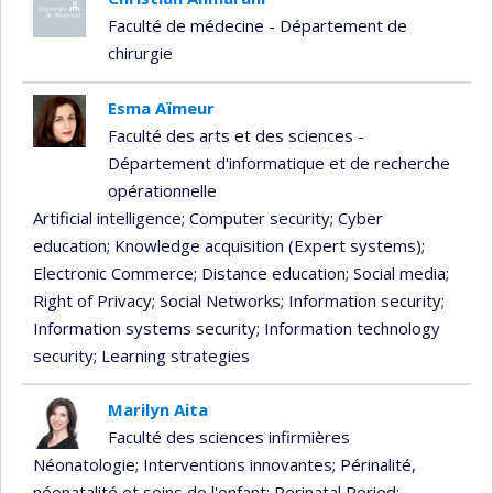
Faculté de médecine - Département de
chirurgie
Esma Aïmeur
Faculté des arts et des sciences -
Département d'informatique et de recherche
opérationnelle
Artificial intelligence
; Computer security
; Cyber
education
; Knowledge acquisition (Expert systems)
;
Electronic Commerce
; Distance education
; Social media
;
Right of Privacy
; Social Networks
; Information security
;
Information systems security
; Information technology
security
; Learning strategies
Marilyn Aita
Faculté des sciences infirmières
Néonatologie
; Interventions innovantes
; Périnalité,
néonatalité et soins de l'enfant
; Perinatal Period
;