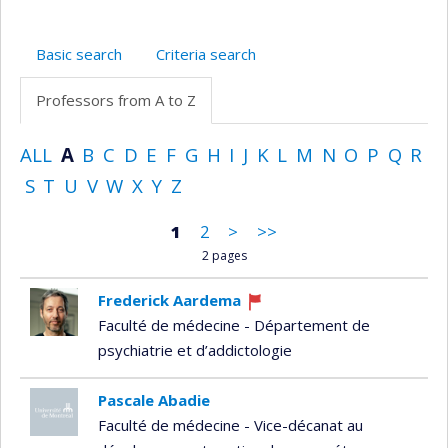
Basic search
Criteria search
Professors from A to Z
ALL
A
B
C
D
E
F
G
H
I
J
K
L
M
N
O
P
Q
R
S
T
U
V
W
X
Y
Z
1
2
>
>>
2 pages
Frederick Aardema
Currently
Faculté de médecine - Département de
recruiting
psychiatrie et d’addictologie
Pascale Abadie
Faculté de médecine - Vice-décanat au