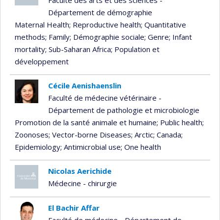
Faculté des arts et des sciences -
Département de démographie
Maternal Health
; Reproductive health
; Quantitative
methods
; Family
; Démographie sociale
; Genre
; Infant
mortality
; Sub-Saharan Africa
; Population et
développement
Cécile Aenishaenslin
Faculté de médecine vétérinaire -
Département de pathologie et microbiologie
Promotion de la santé animale et humaine
; Public health
;
Zoonoses
; Vector-borne Diseases
; Arctic
; Canada
;
Epidemiology
; Antimicrobial use
; One health
Nicolas Aerichide
Médecine - chirurgie
El Bachir Affar