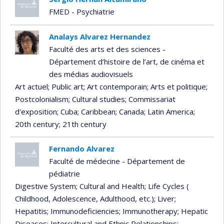
FMED - Psychiatrie
Analays Alvarez Hernandez
Faculté des arts et des sciences -
Département d’histoire de l’art, de cinéma et
des médias audiovisuels
Art actuel
; Public art
; Art contemporain
; Arts et politique
;
Postcolonialism
; Cultural studies
; Commissariat
d'exposition
; Cuba
; Caribbean
; Canada
; Latin America
;
20th century
; 21th century
Fernando Alvarez
Faculté de médecine - Département de
pédiatrie
Digestive System
; Cultural and Health
; Life Cycles (
Childhood, Adolescence, Adulthood, etc.)
; Liver
;
Hepatitis
; Immunodeficiencies
; Immunotherapy
; Hepatic
Diseases
; Intercultural and Ethnic Relationships
;