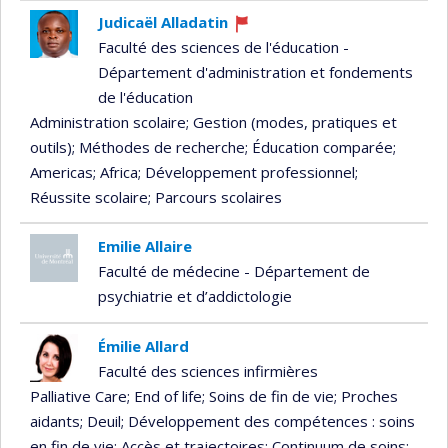
Judicaël Alladatin
Currently
Faculté des sciences de l'éducation -
recruiting
Département d'administration et fondements
de l'éducation
Administration scolaire
; Gestion (modes, pratiques et
outils)
; Méthodes de recherche
; Éducation comparée
;
Americas
; Africa
; Développement professionnel
;
Réussite scolaire
; Parcours scolaires
Emilie Allaire
Faculté de médecine - Département de
psychiatrie et d’addictologie
Émilie Allard
Faculté des sciences infirmières
Palliative Care
; End of life
; Soins de fin de vie
; Proches
aidants
; Deuil
; Développement des compétences : soins
en fin de vie
; Accès et trajectoires
; Continuum de soins
;