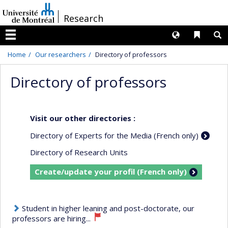
Passer
/
Research
au
contenu
Langues
Liens 
R
Menu
Home
Our researchers
Directory of professors
Directory of professors
Visit our other directories :
Directory of Experts for the Media (French only)
Directory of Research Units
Create/update your profil (French only)
Student in higher leaning and post-doctorate, our
professors are hiring...