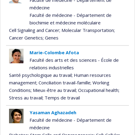
Faculté de médecine - Département de
médecine
Faculté de médecine - Département de
biochimie et médecine moléculaire
Cell Signaling and Cancer
; Molecular Transportation
;
Cancer Genetics
; Genes
Marie-Colombe Afota
Faculté des arts et des sciences - École de
relations industrielles
Santé psychologique au travail
; Human resources
management
; Conciliation travail-famille
; Working
Conditions
; Mieux-être au travail
; Occupational health
;
Stress au travail
; Temps de travail
Yasaman Aghazadeh
Faculté de médecine - Département de
médecine
Diabetes
; Stem Cells and Organogenesis
; Cell
; Cellular