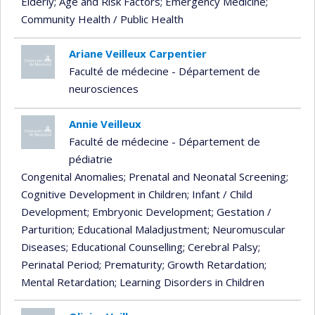
Elderly
; Age and Risk Factors
; Emergency Medicine
;
Community Health / Public Health
Ariane Veilleux Carpentier
Faculté de médecine - Département de
neurosciences
Annie Veilleux
Faculté de médecine - Département de
pédiatrie
Congenital Anomalies
; Prenatal and Neonatal Screening
;
Cognitive Development in Children
; Infant / Child
Development
; Embryonic Development
; Gestation /
Parturition
; Educational Maladjustment
; Neuromuscular
Diseases
; Educational Counselling
; Cerebral Palsy
;
Perinatal Period
; Prematurity
; Growth Retardation
;
Mental Retardation
; Learning Disorders in Children