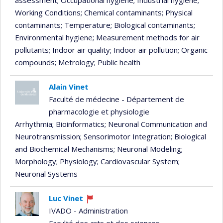
assessment
; Occupational hygiene
; Industrial hygiene
;
Working Conditions
; Chemical contaminants
; Physical
contaminants
; Temperature
; Biological contaminants
;
Environmental hygiene
; Measurement methods for air
pollutants
; Indoor air quality
; Indoor air pollution
; Organic
compounds
; Metrology
; Public health
Alain Vinet
Faculté de médecine - Département de
pharmacologie et physiologie
Arrhythmia
; Bioinformatics
; Neuronal Communication and
Neurotransmission
; Sensorimotor Integration
; Biological
and Biochemical Mechanisms
; Neuronal Modeling
;
Morphology
; Physiology
; Cardiovascular System
;
Neuronal Systems
Luc Vinet
Currently
IVADO - Administration
recruiting
Faculté des arts et des sciences -