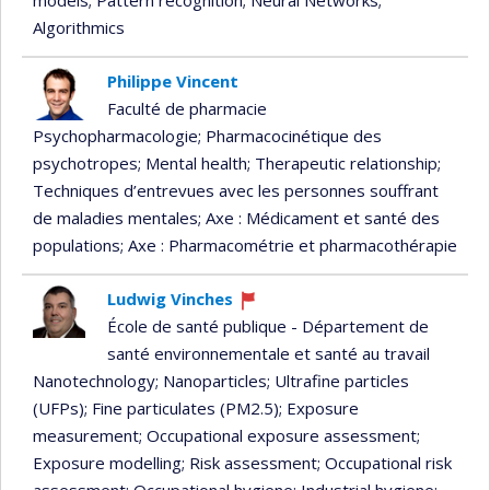
models
; Pattern recognition
; Neural Networks
;
Algorithmics
Philippe Vincent
Faculté de pharmacie
Psychopharmacologie
; Pharmacocinétique des
psychotropes
; Mental health
; Therapeutic relationship
;
Techniques d’entrevues avec les personnes souffrant
de maladies mentales
; Axe : Médicament et santé des
populations
; Axe : Pharmacométrie et pharmacothérapie
Ludwig Vinches
Currently
École de santé publique - Département de
recruiting
santé environnementale et santé au travail
Nanotechnology
; Nanoparticles
; Ultrafine particles
(UFPs)
; Fine particulates (PM2.5)
; Exposure
measurement
; Occupational exposure assessment
;
Exposure modelling
; Risk assessment
; Occupational risk