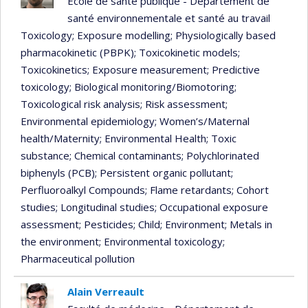
École de santé publique - Département de
santé environnementale et santé au travail
Toxicology
; Exposure modelling
; Physiologically based
pharmacokinetic (PBPK)
; Toxicokinetic models
;
Toxicokinetics
; Exposure measurement
; Predictive
toxicology
; Biological monitoring/Biomotoring
;
Toxicological risk analysis
; Risk assessment
;
Environmental epidemiology
; Women’s/Maternal
health/Maternity
; Environmental Health
; Toxic
substance
; Chemical contaminants
; Polychlorinated
biphenyls (PCB)
; Persistent organic pollutant
;
Perfluoroalkyl Compounds
; Flame retardants
; Cohort
studies
; Longitudinal studies
; Occupational exposure
assessment
; Pesticides
; Child
; Environment
; Metals in
the environment
; Environmental toxicology
;
Pharmaceutical pollution
Alain Verreault