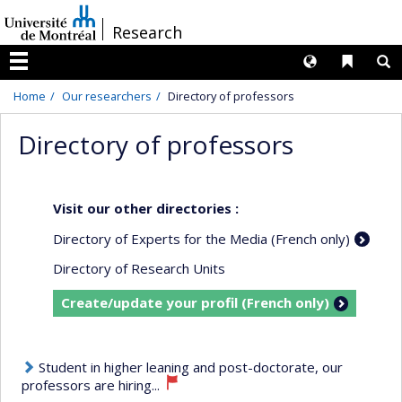
Passer
/
Research
au
contenu
Langues
Liens 
R
Menu
Home
Our researchers
Directory of professors
Directory of professors
Visit our other directories :
Directory of Experts for the Media (French only)
Directory of Research Units
Create/update your profil (French only)
Student in higher leaning and post-doctorate, our
professors are hiring...