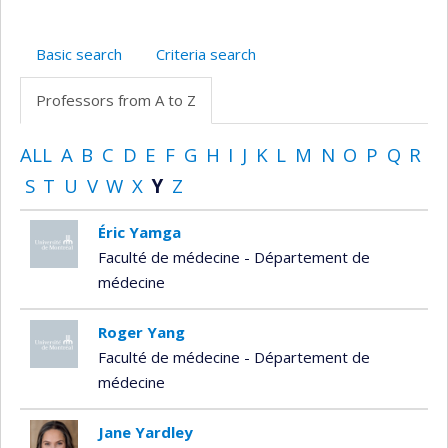
Basic search
Criteria search
Professors from A to Z
ALL
A
B
C
D
E
F
G
H
I
J
K
L
M
N
O
P
Q
R
S
T
U
V
W
X
Y
Z
Éric Yamga
Faculté de médecine - Département de
médecine
Roger Yang
Faculté de médecine - Département de
médecine
Jane Yardley