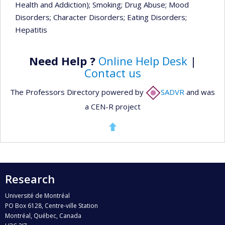
Health and Addiction)
; Smoking
; Drug Abuse
; Mood
Disorders
; Character Disorders
; Eating Disorders
;
Hepatitis
Need Help ?
Online Help Desk
|
Contact us
The Professors Directory powered by
SADVR
and was
a CEN-R project
Research
Université de Montréal
PO Box 6128, Centre-ville Station
Montréal, Québec, Canada