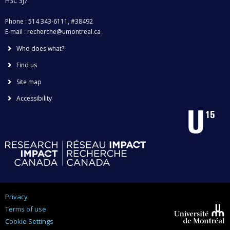
H3C 3J7
Phone : 514 343-6111, #38492
E-mail :
recherche@umontreal.ca
Who does what?
Find us
Site map
Accessibility
Privacy
Terms of use
Cookie Settings
Université de