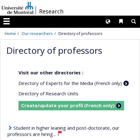
Passer
/
Research
au
contenu
Langues
Liens 
R
Menu
Home
Our researchers
Directory of professors
Directory of professors
Visit our other directories :
Directory of Experts for the Media (French only)
Directory of Research Units
Create/update your profil (French only)
Student in higher leaning and post-doctorate, our
professors are hiring...