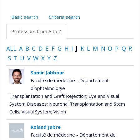
Basic search
Criteria search
Professors from A to Z
ALL
A
B
C
D
E
F
G
H
I
J
K
L
M
N
O
P
Q
R
S
T
U
V
W
X
Y
Z
Samir Jabbour
Faculté de médecine - Département
d'ophtalmologie
Transplantation and Graft Rejection
; Eye and Visual
System Diseases
; Neuronal Transplantation and Stem
Cells
; Visual System
; Vision
Roland Jabre
Faculté de médecine - Département de