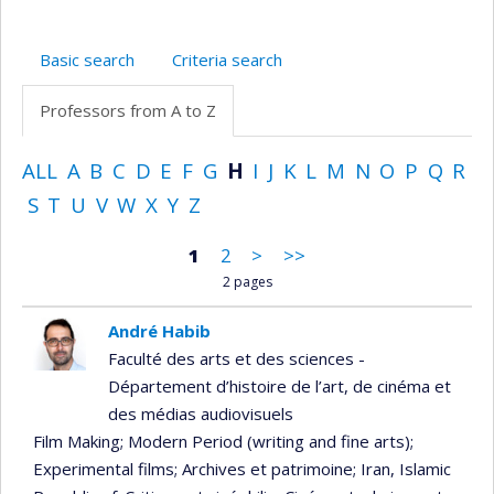
Basic search
Criteria search
Professors from A to Z
ALL
A
B
C
D
E
F
G
H
I
J
K
L
M
N
O
P
Q
R
S
T
U
V
W
X
Y
Z
1
2
>
>>
2 pages
André Habib
Faculté des arts et des sciences -
Département d’histoire de l’art, de cinéma et
des médias audiovisuels
Film Making
; Modern Period (writing and fine arts)
;
Experimental films
; Archives et patrimoine
; Iran, Islamic