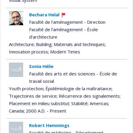
Visual System
Bechara Helal
Currently
Faculté de l'aménagement - Direction
recruiting
Faculté de l'aménagement - École
d'architecture
Architecture
; Building
; Materials and techniques
;
Innovation process
; Modern Times
Sonia Hélie
Faculté des arts et des sciences - École de
travail social
Youth protection
; Épidémiologie de la maltraitance
;
Trajectoires de service
; Récurrence des signalements
;
Placement en milieu substitut
; Stabilité
; Americas
;
Canada
; 2000 A.D. - Present
Robert Hemmings
Faculté de médecine - Département