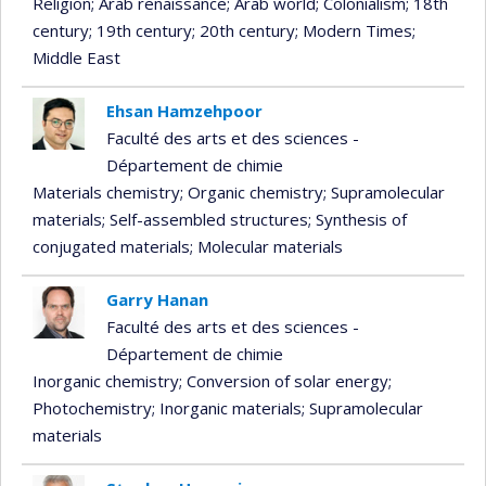
Religion
; Arab renaissance
; Arab world
; Colonialism
; 18th
century
; 19th century
; 20th century
; Modern Times
;
Middle East
Ehsan Hamzehpoor
Faculté des arts et des sciences -
Département de chimie
Materials chemistry
; Organic chemistry
; Supramolecular
materials
; Self-assembled structures
; Synthesis of
conjugated materials
; Molecular materials
Garry Hanan
Faculté des arts et des sciences -
Département de chimie
Inorganic chemistry
; Conversion of solar energy
;
Photochemistry
; Inorganic materials
; Supramolecular
materials