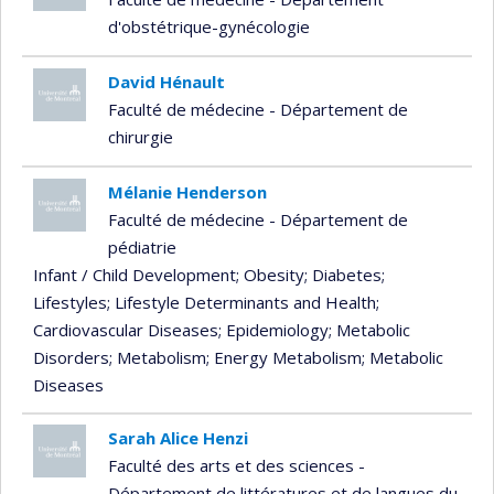
d'obstétrique-gynécologie
David Hénault
Faculté de médecine - Département de
chirurgie
Mélanie Henderson
Faculté de médecine - Département de
pédiatrie
Infant / Child Development
; Obesity
; Diabetes
;
Lifestyles
; Lifestyle Determinants and Health
;
Cardiovascular Diseases
; Epidemiology
; Metabolic
Disorders
; Metabolism
; Energy Metabolism
; Metabolic
Diseases
Sarah Alice Henzi
Faculté des arts et des sciences -
Département de littératures et de langues du