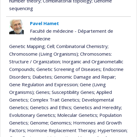
number theory
; Combinatorial topology
; Genome
sequencing
Pavel Hamet
Faculté de médecine - Département de
médecine
Genetic Mapping
; Cell
; Combinatorial Chemistry
;
Chromosome (Living Organisms)
; Chromosomes:
Structure / Organization
; Inorganic and Organometallic
Compounds
; Genetic Screening of Diseases
; Endocrine
Disorders
; Diabetes
; Genomic Damage and Repair
;
Gene Regulation and Expression
; Gene (Living
Organisms)
; Genes
; Susceptibility Genes
; Applied
Genetics
; Complex Trait Genetics
; Developmental
Genetics
; Genetics and Ethics
; Genetics and Heredity
;
Evolutionary Genetics
; Molecular Genetics
; Population
Genetics
; Genome
; Genomics
; Hormones and Growth
Factors
; Hormone Replacement Therapy
; Hypertension
;