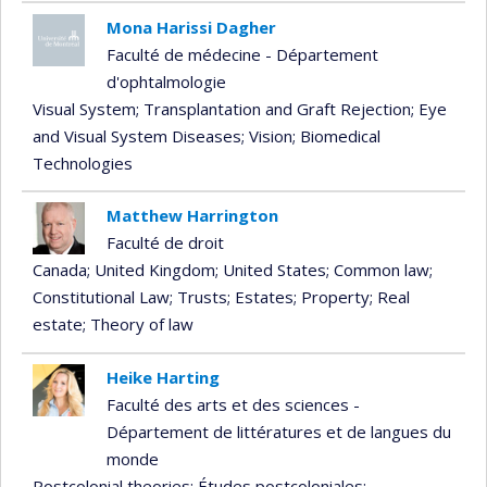
Mona Harissi Dagher
Faculté de médecine - Département
d'ophtalmologie
Visual System
; Transplantation and Graft Rejection
; Eye
and Visual System Diseases
; Vision
; Biomedical
Technologies
Matthew Harrington
Faculté de droit
Canada
; United Kingdom
; United States
; Common law
;
Constitutional Law
; Trusts
; Estates
; Property
; Real
estate
; Theory of law
Heike Harting
Faculté des arts et des sciences -
Département de littératures et de langues du
monde
Postcolonial theories
; Études postcoloniales
;