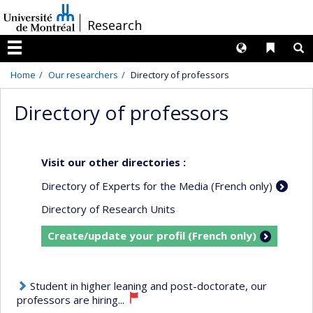
Passer
/
Research
au
contenu
Langues
Liens 
R
Menu
Home
Our researchers
Directory of professors
Directory of professors
Visit our other directories :
Directory of Experts for the Media (French only)
Directory of Research Units
Create/update your profil (French only)
Student in higher leaning and post-doctorate, our
professors are hiring...