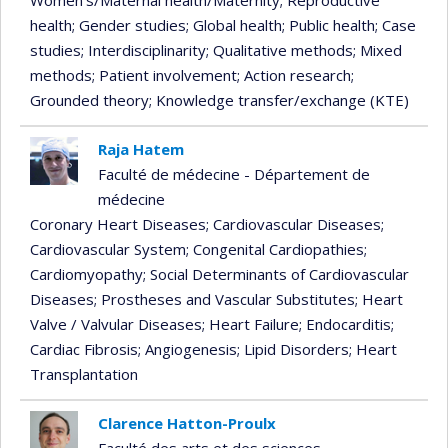
health
; Gender studies
; Global health
; Public health
; Case
studies
; Interdisciplinarity
; Qualitative methods
; Mixed
methods
; Patient involvement
; Action research
;
Grounded theory
; Knowledge transfer/exchange (KTE)
Raja Hatem
Faculté de médecine - Département de
médecine
Coronary Heart Diseases
; Cardiovascular Diseases
;
Cardiovascular System
; Congenital Cardiopathies
;
Cardiomyopathy
; Social Determinants of Cardiovascular
Diseases
; Prostheses and Vascular Substitutes
; Heart
Valve / Valvular Diseases
; Heart Failure
; Endocarditis
;
Cardiac Fibrosis
; Angiogenesis
; Lipid Disorders
; Heart
Transplantation
Clarence Hatton-Proulx
Faculté des arts et des sciences -