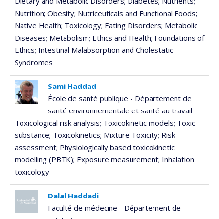
Dietary and Metabolic Disorders
; Diabetes
; Nutrients
;
Nutrition
; Obesity
; Nutriceuticals and Functional Foods
;
Native Health
; Toxicology
; Eating Disorders
; Metabolic
Diseases
; Metabolism
; Ethics and Health
; Foundations of
Ethics
; Intestinal Malabsorption and Cholestatic
Syndromes
Sami Haddad
École de santé publique - Département de
santé environnementale et santé au travail
Toxicological risk analysis
; Toxicokinetic models
; Toxic
substance
; Toxicokinetics
; Mixture Toxicity
; Risk
assessment
; Physiologically based toxicokinetic
modelling (PBTK)
; Exposure measurement
; Inhalation
toxicology
Dalal Haddadi
Faculté de médecine - Département de