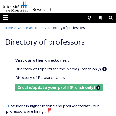
Passer
/
Research
au
contenu
Langues
Liens 
R
Menu
Home
Our researchers
Directory of professors
Directory of professors
Visit our other directories :
Directory of Experts for the Media (French only)
Directory of Research Units
Create/update your profil (French only)
Student in higher leaning and post-doctorate, our
professors are hiring...