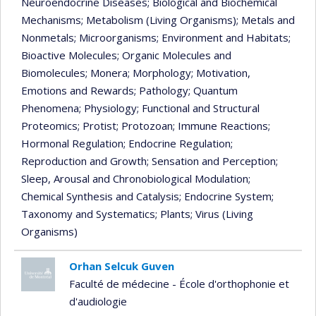
Neuroendocrine Diseases
; Biological and Biochemical
Mechanisms
; Metabolism (Living Organisms)
; Metals and
Nonmetals
; Microorganisms
; Environment and Habitats
;
Bioactive Molecules
; Organic Molecules and
Biomolecules
; Monera
; Morphology
; Motivation,
Emotions and Rewards
; Pathology
; Quantum
Phenomena
; Physiology
; Functional and Structural
Proteomics
; Protist
; Protozoan
; Immune Reactions
;
Hormonal Regulation
; Endocrine Regulation
;
Reproduction and Growth
; Sensation and Perception
;
Sleep, Arousal and Chronobiological Modulation
;
Chemical Synthesis and Catalysis
; Endocrine System
;
Taxonomy and Systematics
; Plants
; Virus (Living
Organisms)
Orhan Selcuk Guven
Faculté de médecine - École d'orthophonie et
d'audiologie