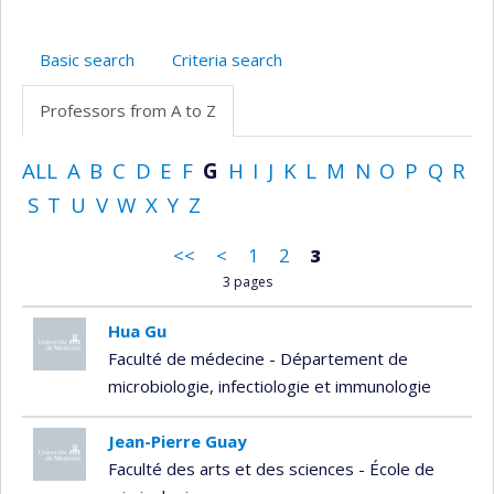
Basic search
Criteria search
Professors from A to Z
ALL
A
B
C
D
E
F
G
H
I
J
K
L
M
N
O
P
Q
R
S
T
U
V
W
X
Y
Z
<<
<
1
2
3
3 pages
Hua Gu
Faculté de médecine - Département de
microbiologie, infectiologie et immunologie
Jean-Pierre Guay
Faculté des arts et des sciences - École de