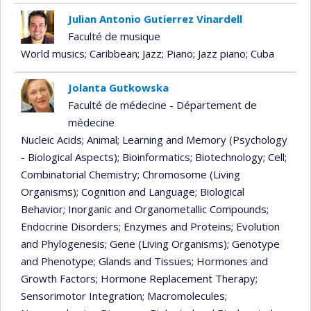
Julian Antonio Gutierrez Vinardell
Faculté de musique
World musics
; Caribbean
; Jazz
; Piano
; Jazz piano
; Cuba
Jolanta Gutkowska
Faculté de médecine - Département de
médecine
Nucleic Acids
; Animal
; Learning and Memory (Psychology
- Biological Aspects)
; Bioinformatics
; Biotechnology
; Cell
;
Combinatorial Chemistry
; Chromosome (Living
Organisms)
; Cognition and Language
; Biological
Behavior
; Inorganic and Organometallic Compounds
;
Endocrine Disorders
; Enzymes and Proteins
; Evolution
and Phylogenesis
; Gene (Living Organisms)
; Genotype
and Phenotype
; Glands and Tissues
; Hormones and
Growth Factors
; Hormone Replacement Therapy
;
Sensorimotor Integration
; Macromolecules
;