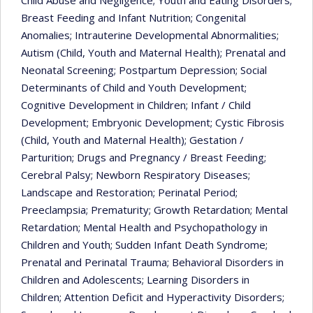
Breast Feeding and Infant Nutrition
; Congenital
Anomalies
; Intrauterine Developmental Abnormalities
;
Autism (Child, Youth and Maternal Health)
; Prenatal and
Neonatal Screening
; Postpartum Depression
; Social
Determinants of Child and Youth Development
;
Cognitive Development in Children
; Infant / Child
Development
; Embryonic Development
; Cystic Fibrosis
(Child, Youth and Maternal Health)
; Gestation /
Parturition
; Drugs and Pregnancy / Breast Feeding
;
Cerebral Palsy
; Newborn Respiratory Diseases
;
Landscape and Restoration
; Perinatal Period
;
Preeclampsia
; Prematurity
; Growth Retardation
; Mental
Retardation
; Mental Health and Psychopathology in
Children and Youth
; Sudden Infant Death Syndrome
;
Prenatal and Perinatal Trauma
; Behavioral Disorders in
Children and Adolescents
; Learning Disorders in
Children
; Attention Deficit and Hyperactivity Disorders
;