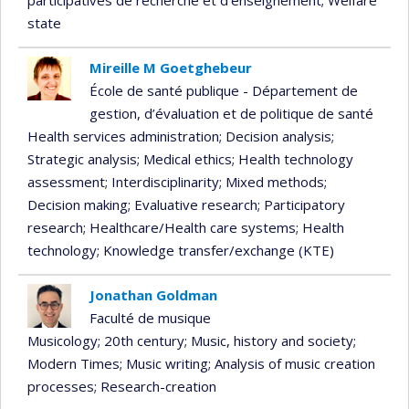
participatives de recherche et d'enseignement
; Welfare
state
Mireille M Goetghebeur
École de santé publique - Département de
gestion, d’évaluation et de politique de santé
Health services administration
; Decision analysis
;
Strategic analysis
; Medical ethics
; Health technology
assessment
; Interdisciplinarity
; Mixed methods
;
Decision making
; Evaluative research
; Participatory
research
; Healthcare/Health care systems
; Health
technology
; Knowledge transfer/exchange (KTE)
Jonathan Goldman
Faculté de musique
Musicology
; 20th century
; Music, history and society
;
Modern Times
; Music writing
; Analysis of music creation
processes
; Research-creation