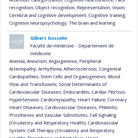
recognition
; Object recognition
; Representation
; Vision
;
Cerebral and cognitive development
; Cognitive training
;
Cognitive neuropsychology
; The brain and learning
Gilbert Gosselin
Faculté de médecine - Département de
médecine
Anemia
; Aneurism
; Angiogenesis
; Peripheral
Arteriopathy
; Arrhythmia
; Atherosclerosis
; Congenital
Cardiopathies
; Stem Cells and Organogenesis
; Blood
Flow and Transfusions
; Social Determinants of
Cardiovascular Diseases
; Endocarditis
; Cardiac Fibrosis
;
Hypertension
; Cardiomyopathy
; Heart Failure
; Coronary
Heart Diseases
; Cardiovascular Diseases
; Phlebitis
;
Prostheses and Vascular Substitutes
; Cell Signaling
(Circulatory and Respiratory Health)
; Cardiovascular
System
; Cell Therapy (Circulatory and Respiratory
Health)
; Thrombosis and Embolism
; Heart