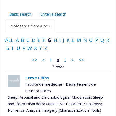
Basic search
Criteria search
Professors from A to Z
ALL
A
B
C
D
E
F
G
H
I
J
K
L
M
N
O
P
Q
R
S
T
U
V
W
X
Y
Z
<<
<
1
2
3
>
>>
3 pages
Steve Gibbs
Faculté de médecine - Département de
neurosciences
Sleep, Arousal and Chronobiological Modulation
; Sleep
and Sleep Disorders
; Convulsive Disorders/ Epilepsy
;
Numerical Analysis
; Imagery (Characterization Tools)