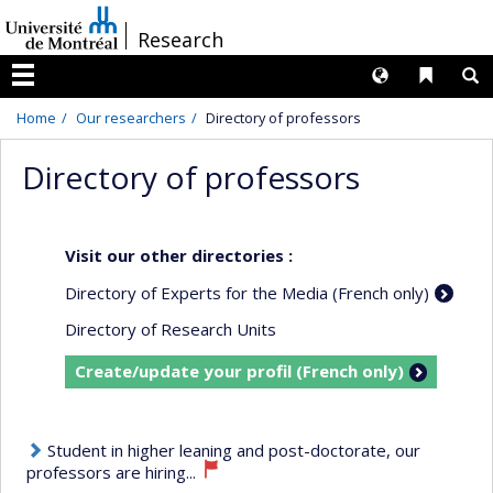
Passer
/
Research
au
contenu
Langues
Liens 
R
Menu
Home
Our researchers
Directory of professors
Directory of professors
Visit our other directories :
Directory of Experts for the Media (French only)
Directory of Research Units
Create/update your profil (French only)
Student in higher leaning and post-doctorate, our
professors are hiring...