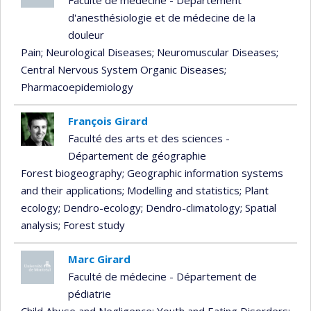
d'anesthésiologie et de médecine de la
douleur
Pain
; Neurological Diseases
; Neuromuscular Diseases
;
Central Nervous System Organic Diseases
;
Pharmacoepidemiology
François Girard
Faculté des arts et des sciences -
Département de géographie
Forest biogeography
; Geographic information systems
and their applications
; Modelling and statistics
; Plant
ecology
; Dendro-ecology
; Dendro-climatology
; Spatial
analysis
; Forest study
Marc Girard
Faculté de médecine - Département de
pédiatrie
Child Abuse and Negligence
; Youth and Eating Disorders
;