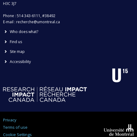
H3C 3J7
Phone : 514 343-6111, #38492
E-mail :
recherche@umontreal.ca
Who does what?
Find us
Site map
Accessibility
Privacy
Terms of use
Cookie Settings