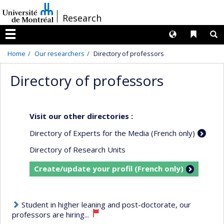
Passer
/
Research
au
contenu
Langues
Liens 
R
Menu
Home
Our researchers
Directory of professors
Directory of professors
Visit our other directories :
Directory of Experts for the Media (French only)
Directory of Research Units
Create/update your profil (French only)
Student in higher leaning and post-doctorate, our
professors are hiring...