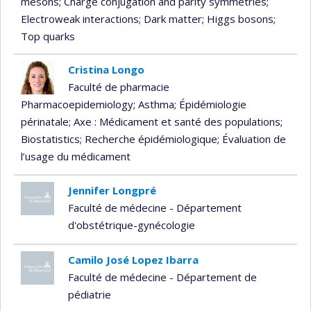
mesons
; Charge conjugation and parity symmetries
;
Electroweak interactions
; Dark matter
; Higgs bosons
;
Top quarks
Cristina Longo
Faculté de pharmacie
Pharmacoepidemiology
; Asthma
; Épidémiologie
périnatale
; Axe : Médicament et santé des populations
;
Biostatistics
; Recherche épidémiologique
; Évaluation de
l’usage du médicament
Jennifer Longpré
Faculté de médecine - Département
d'obstétrique-gynécologie
Camilo José Lopez Ibarra
Faculté de médecine - Département de
pédiatrie