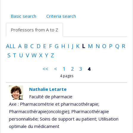
Basic search
Criteria search
Professors from A to Z
ALL
A
B
C
D
E
F
G
H
I
J
K
L
M
N
O
P
Q
R
S
T
U
V
W
X
Y
Z
<<
<
1
2
3
4
4 pages
Nathalie Letarte
Faculté de pharmacie
Axe : Pharmacométrie et pharmacothérapie
;
Pharmacothérapie(oncologie)
; Pharmacothérapie
personnalisée
; Soins de support au patient
; Utilisation
optimale du médicament