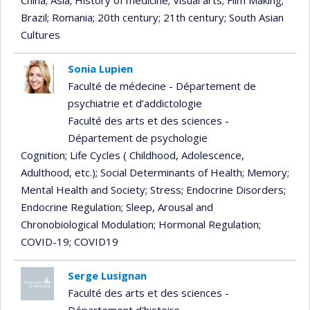
China
; Asia
; History of medicine
; Visual arts
; Film Making
;
Brazil
; Romania
; 20th century
; 21th century
; South Asian
Cultures
Sonia Lupien
Faculté de médecine - Département de
psychiatrie et d’addictologie
Faculté des arts et des sciences -
Département de psychologie
Cognition
; Life Cycles ( Childhood, Adolescence,
Adulthood, etc.)
; Social Determinants of Health
; Memory
;
Mental Health and Society
; Stress
; Endocrine Disorders
;
Endocrine Regulation
; Sleep, Arousal and
Chronobiological Modulation
; Hormonal Regulation
;
COVID-19
; COVID19
Serge Lusignan
Faculté des arts et des sciences -