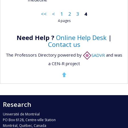
<<
<
1
2
3
4
4 pages
Need Help ?
Online Help Desk
|
Contact us
The Professors Directory powered by
SADVR
and was
a CEN-R project
Research
Université de Montréal
PO Box 6128, Centre-ville Station
Montréal, Québec, Canada