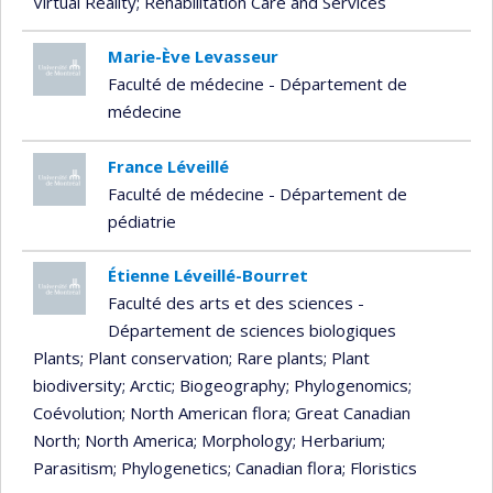
Virtual Reality
; Rehabilitation Care and Services
Marie-Ève Levasseur
Faculté de médecine - Département de
médecine
France Léveillé
Faculté de médecine - Département de
pédiatrie
Étienne Léveillé-Bourret
Faculté des arts et des sciences -
Département de sciences biologiques
Plants
; Plant conservation
; Rare plants
; Plant
biodiversity
; Arctic
; Biogeography
; Phylogenomics
;
Coévolution
; North American flora
; Great Canadian
North
; North America
; Morphology
; Herbarium
;
Parasitism
; Phylogenetics
; Canadian flora
; Floristics